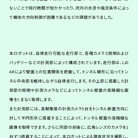
ないことで飛行時間が短かかったり、坑内の水流や風況条件によっ
て機体の方向制御が困難であるなどの課題がありました。
本ロボットは、自律走行可能な走行部と、各種カメラと照明および
バッテリーなどの計測部によって構成されています。走行部は、LiD
ARにより壁面との位置関係を把握して、トンネル線形に沿ってトン
ネル中央部を維持しながら自律走行します。その上部に搭載した計
測部の照明や計測カメラなどによってトンネル壁面の高精細な画
像をくまなく取得します。
また計測部には、高解像度の計測カメラ5台をトンネル断面方向に
対して半円形状に搭載することによって、トンネル壁面の高精細な
画像を取得できます。さらに同部の前後に、広角レンズのカメラを1
台ずつ搭載することによって、本ロボットによる調査状況を撮影し、