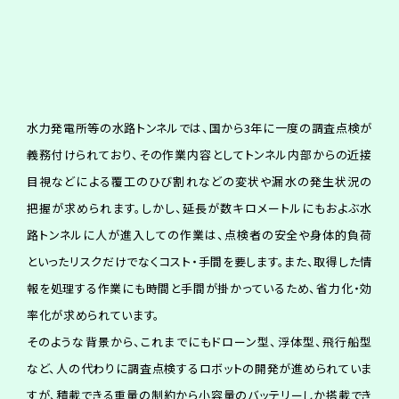
水力発電所等の水路トンネルでは、国から3年に一度の調査点検が
義務付けられており、その作業内容としてトンネル内部からの近接
目視などによる覆工のひび割れなどの変状や漏水の発生状況の
把握が求められます。しかし、延長が数キロメートルにもおよぶ水
路トンネルに人が進入しての作業は、点検者の安全や身体的負荷
といったリスクだけでなくコスト・手間を要します。また、取得した情
報を処理する作業にも時間と手間が掛かっているため、省力化・効
率化が求められています。
そのような背景から、これまでにもドローン型、浮体型、飛行船型
など、人の代わりに調査点検するロボットの開発が進められていま
すが、積載できる重量の制約から小容量のバッテリーしか搭載でき