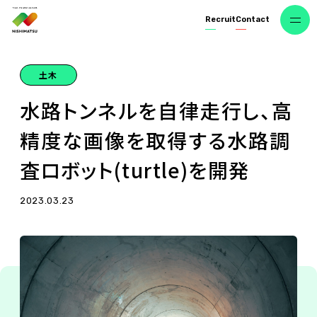
R
e
c
r
u
i
t
C
o
n
t
a
c
t
土木
水
路
ト
ン
ネ
ル
を
自
律
走
行
し
、
高
精
度
な
画
像
を
取
得
す
る
水
路
調
査
ロ
ボ
ッ
ト
(
t
u
r
t
l
e
)
を
開
発
2023.03.23