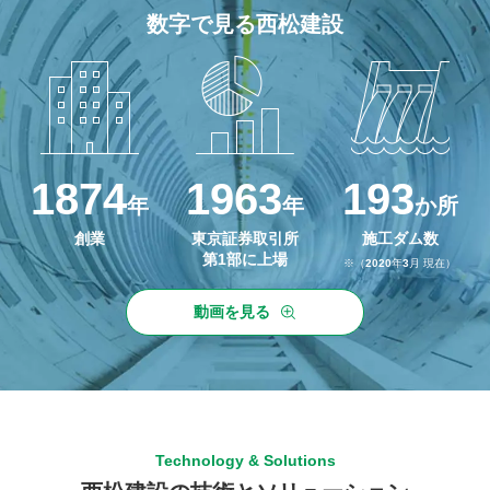
数字で見る西松建設
1874
1963
193
年
年
か所
創業
東京証券取引所
施工ダム数
第1部に上場
※（
2020
年
3
月 現在）
動画を見る
Technology & Solutions