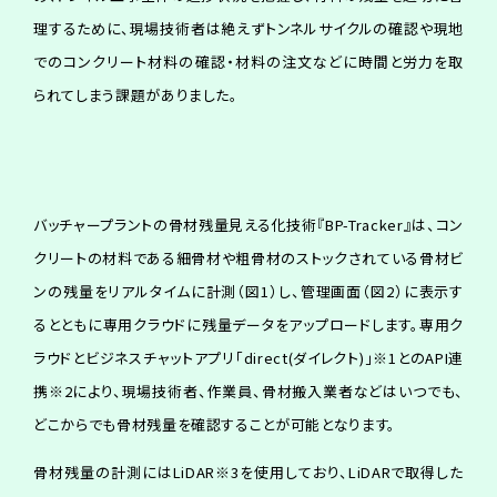
理するために、現場技術者は絶えずトンネルサイクルの確認や現地
でのコンクリート材料の確認・材料の注文などに時間と労力を取
られてしまう課題がありました。
バッチャープラントの骨材残量見える化技術『BP-Tracker』は、コン
クリートの材料である細骨材や粗骨材のストックされている骨材ビ
ンの残量をリアルタイムに計測（図1）し、管理画面（図2）に表示す
るとともに専用クラウドに残量データをアップロードします。専用ク
ラウドとビジネスチャットアプリ「direct(ダイレクト)」※1とのAPI連
携※2により、現場技術者、作業員、骨材搬入業者などはいつでも、
どこからでも骨材残量を確認することが可能となります。
骨材残量の計測にはLiDAR※3を使用しており、LiDARで取得した