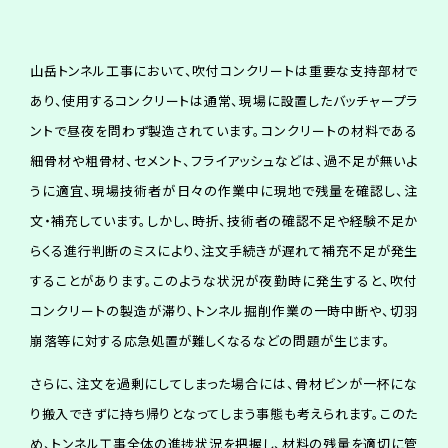
山岳トンネル工事において、吹付コンクリートは重要な支持部材で
あり、使用するコンクリートは通常、現場に設置したバッチャープラ
ントで昼夜を問わず製造されています。コンクリートの材料である
細骨材や粗骨材、セメント、フライアッシュなどは、過不足が無いよ
うに適宜、現場技術者が日々の作業中に現地で残量を確認し、注
文・補充しています。しかし、時折、技術者の確認不足や経験不足か
らくる進行判断のミスにより、注文手続きが遅れて補充不足が発生
することがあります。このような状況が夜勤時に発生すると、吹付
コンクリートの製造が滞り、トンネル掘削作業の一時中断や、切羽
崩落等に対する応急処置が難しくなるなどの問題が生じます。
さらに、注文を過剰にしてしまった場合には、骨材ビンが一杯にな
り搬入できずに持ち帰りとなってしまう事態も考えられます。このた
め、トンネル工事全体の進捗状況を把握し、材料の残量を適切に管