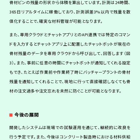
骨材ビンの残量の形状から体積を算出しています。計測は24時間、
365日リアルタイムに稼働しており、計測誤差3%以内で残量を数
値化することで、確実な材料管理が可能となります。
また、専用クラウドとチャットアプリとのAPI連携では特定のコマン
ドを入力するとチャットアプリ上に配置したチャットボットが現在の
骨材残量のデータを専用クラウドから呼び出して、回答します（図
3）。また、事前に任意の時間にチャットボットが通知してくれる設定
もでき、たとえば作業前や作業終了時にバッチャープラントの骨材
残量を通知してくれることで、現地に行って直接確認しなくても骨
材の注文過多や注文忘れを未然に防ぐことが可能となります。
今
後
の
展
開
開発したシステムは現場での試験運用を通じて、継続的に改良を
行う予定です。また、今後はコンクリート製造時における材料供給