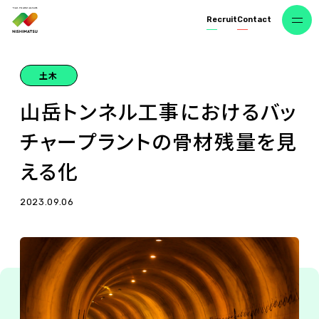
R
e
c
r
u
i
t
C
o
n
t
a
c
t
土木
山
岳
ト
ン
ネ
ル
工
事
に
お
け
る
バ
ッ
チ
ャ
ー
プ
ラ
ン
ト
の
骨
材
残
量
を
見
え
る
化
2023.09.06