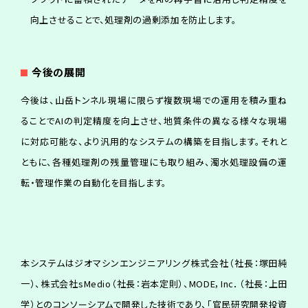
向上させることで、処理剤の過剰添加を防止します。
今
後
の
展
開
今後は、山岳トンネル現場に限らず複数現場での運用を積み重ね
ることでAIの判定精度を向上させ、地質条件の異なる様々な現場
に対応可能な、より汎用的なシステムの構築を目指します。それと
ともに、各種処理剤の残量管理にも取り組み、濁水処理設備の運
転・管理作業の自動化を目指します。
本システムはジオマシンエンジニアリング株式会社（社長：塚田純
一）、株式会社sMedio（社長：岩本定則）、MODE，Inc．（社長：上田
学）とのコンソーシアムで開発した技術であり、「官民研究開発投資