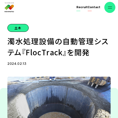
R
e
c
r
u
i
t
C
o
n
t
a
c
t
土木
濁
水
処
理
設
備
の
自
動
管
理
シ
ス
テ
ム
『
F
l
o
c
T
r
a
c
k
』
を
開
発
2024.02.13