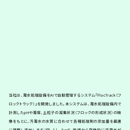
当社は、濁水処理設備をAIで自動管理するシステム『FlocTrack（フ
ロックトラック）』を開発しました。本システムは、濁水処理設備内で
計測したpHや濁度、土粒子の凝集状況（フロックの形成状況）の映
像をもとに、汚濁水の水質に合わせて各種処理剤の添加量を最適
に調整し添加します（図ｰ１）。よって、現場から突発的に汚濁水が