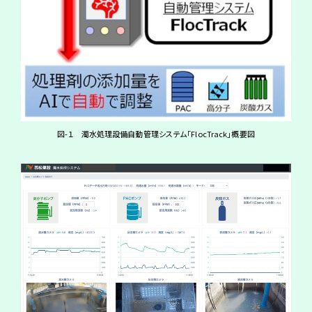
図-１ 濁水処理設備自動管理システム「FlocTrack」概要図