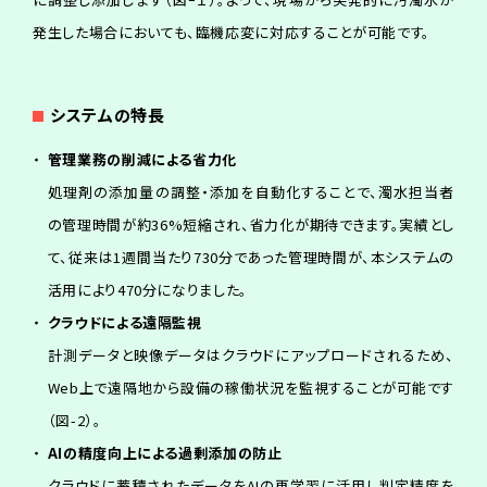
発生した場合においても、臨機応変に対応することが可能です。
シ
ス
テ
ム
の
特
長
管理業務の削減による省力化
処理剤の添加量の調整・添加を自動化することで、濁水担当者
の管理時間が約36%短縮され、省力化が期待できます。実績とし
て、従来は1週間当たり730分であった管理時間が、本システムの
活用により470分になりました。
クラウドによる遠隔監視
計測データと映像データはクラウドにアップロードされるため、
Web上で遠隔地から設備の稼働状況を監視することが可能です
（図-2）。
AIの精度向上による過剰添加の防止
クラウドに蓄積されたデータをAIの再学習に活用し判定精度を