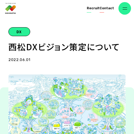
R
e
c
r
u
i
t
C
o
n
t
a
c
t
DX
西
松
D
X
ビ
ジ
ョ
ン
策
定
に
つ
い
て
2022.06.01