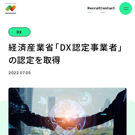
R
e
c
r
u
i
t
C
o
n
t
a
c
t
DX
経
済
産
業
省
「
D
X
認
定
事
業
者
」
の
認
定
を
取
得
2022.07.05