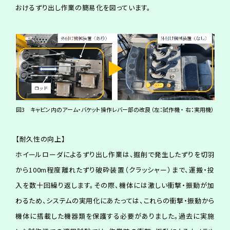
おけるずり出し作業の簡易化を図っています。
図3 キャビン内のアーム・バケット操作レバー部の改良（左：試作機 ・ 右：実用機）
【耐久性の向上】
ホイールローダによるずり出し作業は、掘削で発生したずりを切羽
から100m程度離れたずり破砕装置（クラッシャー）まで、運搬・投
入を数十回繰り返します。その際、機体には激しい衝撃・振動が加
わるため、システムの実用化にあたっては、これらの衝撃・振動から
機体に搭載した機器類を保護する必要がありました。過去に実施