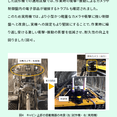
した試作機での適用試験では、作業時の衝撃・振動によるカメラや
制御盤内の電子部品が破損するトラブルも確認されました。
このため実用機では、より小型かつ軽量なカメラや衝撃に強い制御
盤へと改良し、実機への固定もより堅固にすることで、作業時に繰
り返し受ける激しい衝撃・振動の影響を低減させ、耐久性の向上を
図りました（図4）。
図4 キャビン上部の搭載機器の改良（左：試作機 ・ 右：実用機）