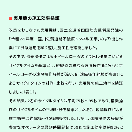
実
用
機
の
施
工
効
率
検
証
改良をおこなった実用機は、国土交通省四国地方整備局発注の
「令和2-5年度 窪川佐賀道路不破原トンネル工事」のずり出し作
業にて試験運用を繰り返し、施工性を確認しました。
その中で、搭乗操作によるホイールローダのずり出し作業にかかる
サイクルタイムを基準とし、経験値の異なる遠隔操作者2名（A：ホ
イールローダの遠隔操作経験が浅い、B：遠隔操作経験が豊富）に
よるサイクルタイムの計測・比較を行い、実用機の施工効率を検証
しました（表１）。
その結果、2名のサイクルタイムは平均75秒～95秒であり、搭乗操
作のサイクルタイムの平均54秒を基準とした場合、遠隔操作による
施工効率は約60%～70%前後でした。しかし、遠隔操作の経験が
豊富なオペレータの最短時間記録は59秒で施工効率は約92%と