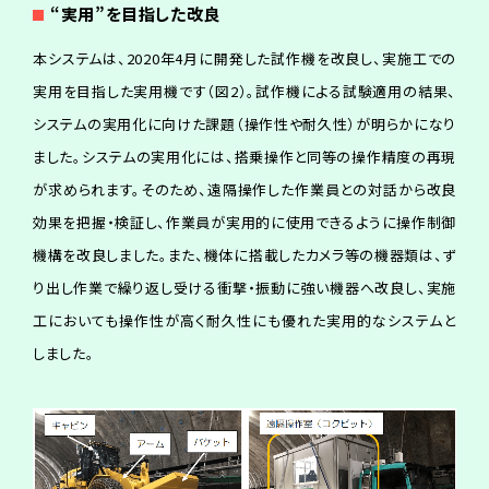
“
実
用
”
を
目
指
し
た
改
良
本システムは、2020年4月に開発した試作機を改良し、実施工での
実用を目指した実用機です（図2）。試作機による試験適用の結果、
システムの実用化に向けた課題（操作性や耐久性）が明らかになり
ました。システムの実用化には、搭乗操作と同等の操作精度の再現
が求められます。そのため、遠隔操作した作業員との対話から改良
効果を把握・検証し、作業員が実用的に使用できるように操作制御
機構を改良しました。また、機体に搭載したカメラ等の機器類は、ず
り出し作業で繰り返し受ける衝撃・振動に強い機器へ改良し、実施
工においても操作性が高く耐久性にも優れた実用的なシステムと
しました。