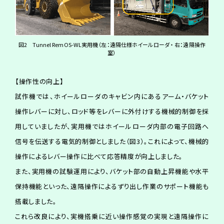
図2 Tunnel RemOS-WL実用機（左：遠隔仕様ホイールローダ ・ 右：遠隔操作
室）
【操作性の向上】
試作機では、ホイールローダのキャビン内にあるアーム・バケット
操作レバーに対し、ロッド等をレバーに外付けする機械的制御を採
用していましたが、実用機ではホイールローダ内部の電子回路へ
信号を伝送する電気的制御としました（図3）。これによって、機械的
操作によるレバー操作に比べて応答精度が向上しました。
また、実用機の試験運用により、バケット部の自動上昇機能や水平
保持機能といった、遠隔操作によるずり出し作業のサポート機能も
搭載しました。
これら改良により、実機搭乗に近い操作感覚の実現と遠隔操作に