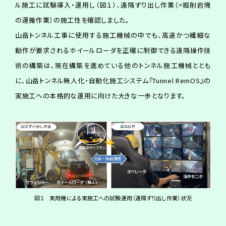
ル施工に試験導入・運用し（図１）、遠隔ずり出し作業（=掘削岩塊
の運搬作業）の施工性を確認しました。
山岳トンネル工事に使用する施工機械の中でも、高速かつ繊細な
動作が要求されるホイールローダを正確に制御できる遠隔操作技
術の構築は、現在構築を進めている他のトンネル施工機械ととも
に、山岳トンネル無人化・自動化施工システム『Tunnel RemOS』の
実施工への本格的な運用に向けた大きな一歩となります。
図１ 実用機による実施工への試験運用（遠隔ずり出し作業）状況