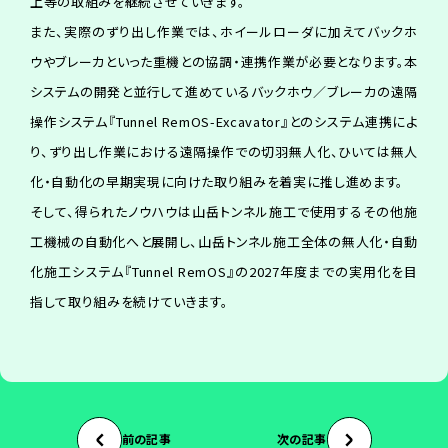
上等の取組みを継続させていきます。
また、実際のずり出し作業では、ホイールローダに加えてバックホ
ウやブレーカといった重機との協調・連携作業が必要となります。本
システムの開発と並行して進めているバックホウ／ブレーカの遠隔
操作システム『Tunnel RemOS-Excavator』とのシステム連携によ
り、ずり出し作業における遠隔操作での切羽無人化、ひいては無人
化・自動化の早期実現に向けた取り組みを着実に推し進めます。
そして、得られたノウハウは山岳トンネル施工で使用するその他施
工機械の自動化へと展開し、山岳トンネル施工全体の無人化・自動
化施工システム『Tunnel RemOS』の2027年度までの実用化を目
指して取り組みを続けていきます。
前の記事
次の記事