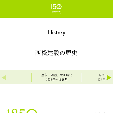
History
西松建設の歴史
嘉永、明治、
大正時代
昭和・戦
1850年～1926年
1927年～19