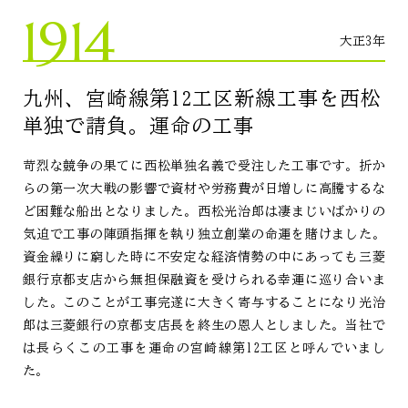
1914
大正3年
九州、宮崎線第12工区新線工事を西松
単独で請負。運命の工事
苛烈な競争の果てに西松単独名義で受注した工事です。折か
らの第一次大戦の影響で資材や労務費が日増しに高騰するな
ど困難な船出となりました。西松光治郎は凄まじいばかりの
気迫で工事の陣頭指揮を執り独立創業の命運を賭けました。
資金繰りに窮した時に不安定な経済情勢の中にあっても三菱
銀行京都支店から無担保融資を受けられる幸運に巡り合いま
した。このことが工事完遂に大きく寄与することになり光治
郎は三菱銀行の京都支店長を終生の恩人としました。当社で
は長らくこの工事を運命の宮崎線第12工区と呼んでいまし
た。