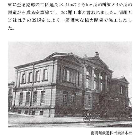
東に至る路線の工区延長23.4kmのうち5ヶ所の橋梁と4か所の
隧道から成る安奉線で1、2の難工事と言われました。間組と
当社は先の39規定により一層濃密な協力関係で施工しまし
た。
南満州鉄道株式会社本社