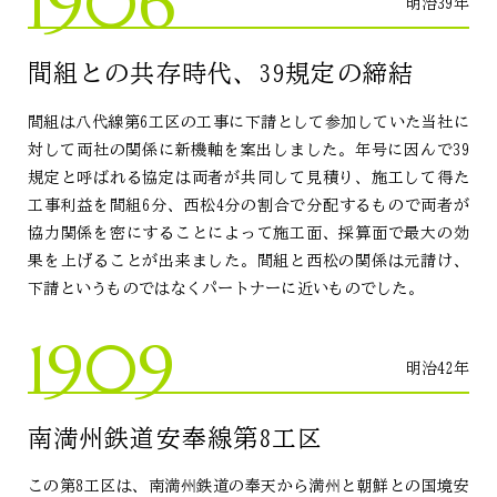
1906
明治39年
間組との共存時代、39規定の締結
間組は八代線第6工区の工事に下請として参加していた当社に
対して両社の関係に新機軸を案出しました。年号に因んで39
規定と呼ばれる協定は両者が共同して見積り、施工して得た
工事利益を間組6分、西松4分の割合で分配するもので両者が
協力関係を密にすることによって施工面、採算面で最大の効
果を上げることが出来ました。間組と西松の関係は元請け、
下請というものではなくパートナーに近いものでした。
1909
明治42年
南満州鉄道安奉線第8工区
この第8工区は、南満州鉄道の奉天から満州と朝鮮との国境安