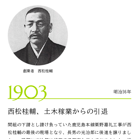
創業者 西松桂輔
1903
明治36年
西松桂輔、土木稼業からの引退
間組の下請とし請け負っていた鹿児島本線栗野嘉礼工事が西
松桂輔の最後の現場となり、長男の光治郎に後進を譲りまし