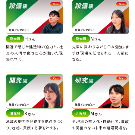
H
N
設備職
設備職
さん
さん
間近で感じた建造物の迫力と、
社
先輩に教わりながら日々勉強。
ま
員の人柄の良さに心が動いた現
ずは現場を任せられる一人前に
場見学会。
なる。
K
M
開発職
研究職
さん
さん
地域の魅力を発信する拠点をつく
全現場の無人化・自動化で、
事故
り、
地域に貢献する夢を叶える。
や災害のない未来の建設現場を。