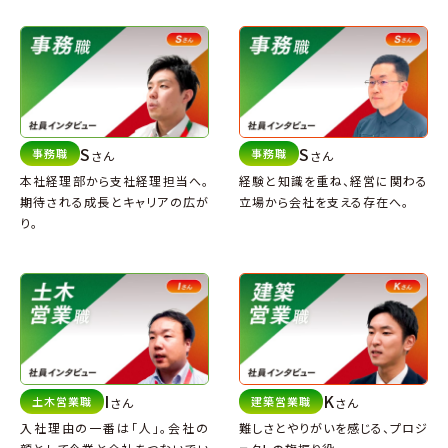
S
S
事務職
事務職
さん
さん
本社経理部から支社経理担当へ。
経験と知識を重ね、経営に関わる
期待される成長とキャリアの広が
立場から
会社を支える存在へ。
り。
I
K
土木営業職
建築営業職
さん
さん
入社理由の一番は「人」。
会社の
難しさとやりがいを感じる、
プロジ