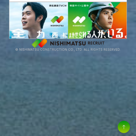
© NISHIMATSU CONSTRUCTION CO., LTD. ALL RIGHTS RESERVED.
アルムナイ採用
27卒 ENTRY
選考経験者優遇採用
/
MY PAGE
28卒 PRE-ENTRY
キャリア採用
/
MY PAGE