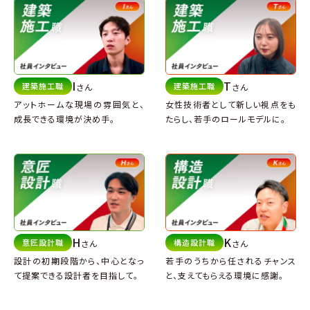
I
T
建築施工職
建築施工職
さん
さん
アットホームな現場の雰囲気と、
女性技術者として新しい視点をも
成長できる環境が決め手。
たらし、
若手のロールモデルに。
H
K
意匠設計職
構造設計職
さん
さん
設計の初期段階から、
中心となっ
若手のうちから任されるチャンス
て提案できる設計者を目指して。
と、
支えてもらえる環境に感謝。