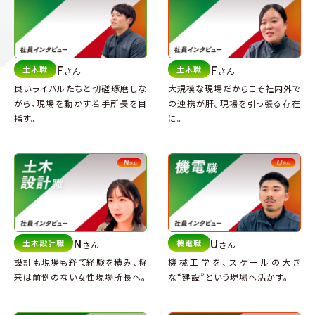
F
F
土木職
土木職
さん
さん
良いライバルたちと切磋琢磨しな
大規模な現場だからこそ
社内外で
がら、
現場を動かす若手所長を目
の連携が肝。現場を引っ張る存在
指す。
に。
N
U
土木設計職
機電職
さん
さん
設計も現場も経て経験を積み、
将
機械工学を、スケールの大き
来は前例のない女性現場所長へ。
な
“建設”という現場へ活かす。