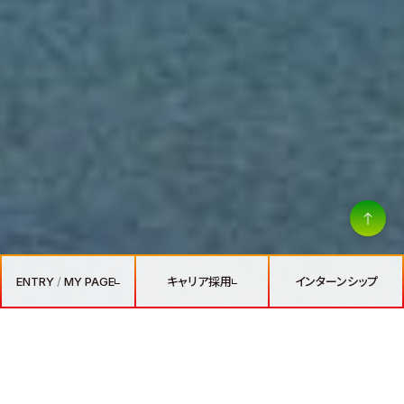
アルムナイ採用
27卒 ENTRY
選考経験者優遇採用
/
MY PAGE
28卒 PRE-ENTRY
キャリア採用
/
MY PAGE
ENTRY
/
MY PAGE
キャリア採用
インターンシップ