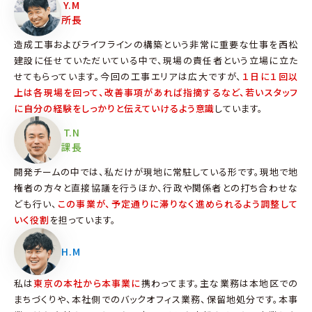
Y.M
所長
造成工事およびライフラインの構築という非常に重要な仕事を西松
建設に任せていただいている中で、現場の責任者という立場に立た
せてもらっています。今回の工事エリアは広大ですが、
１日に１回以
上は各現場を回って、改善事項があれば指摘するなど、若いスタッフ
に自分の経験をしっかりと伝えていけるよう意識
しています。
T.N
課長
開発チームの中では、私だけが現地に常駐している形です。現地で地
権者の方々と直接協議を行うほか、行政や関係者との打ち合わせな
ども行い、
この事業が、予定通りに滞りなく進められるよう調整して
いく役割
を担っています。
H.M
私は
東京の本社から本事業に
携わってます。主な業務は本地区での
まちづくりや、本社側でのバックオフィス業務、保留地処分です。本事