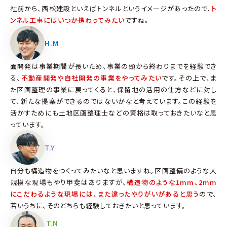
社前から、西松建設といえばトンネルというイメージがあったので、
ト
ンネル工事にはいつか携わってみたい
ですね。
H.M
面開発は事業期間が長いため、事業の頭から終わりまでを経験でき
る、
不動産開発や自社開発の事業をやってみたい
です。その上で、ま
た区画整理の事業に戻ってくると、保留地の活用の仕方などに対し
て、新たな提案ができるのではないかなと考えています。この経験を
活かすためにも土地区画整理士などの資格は取っておきたいなと思
っています。
T.Y
自分も構造物をつくってみたいなと思いますね。区画整備のような大
規模な現場もやり甲斐はありますが、
構造物のような1mm、2mm
にこだわるような現場には、また違ったやりがいがあると思う
ので、
若いうちに、そのどちらも経験しておきたいと思っています。
T.N