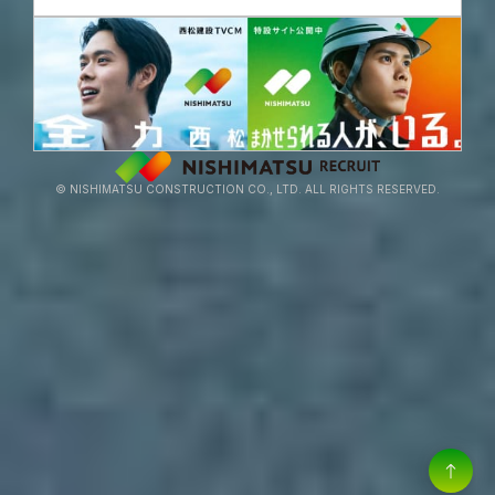
© NISHIMATSU CONSTRUCTION CO., LTD. ALL RIGHTS RESERVED.
アルムナイ採用
27卒 ENTRY
選考経験者優遇採用
/
MY PAGE
28卒 PRE-ENTRY
キャリア採用
/
MY PAGE