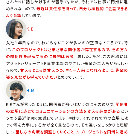
さんたちに話しかけるのが苦手で。ただ、それでは仕事が円滑に進
められないので、
最近は責任感を持って、自分も積極的に会話できる
よう意識
しています。
K.E
入社１年目なので、わからないことが多いのが正直なところです。特
に、
このプロジェクトはさまざまな関係者が存在するので、その方々
の関係性を理解するのに最初は苦労
しました。ただ、この現場には
アセットバリューアッド事業本部のやさしい先輩が二人もいらっしゃ
るので、
甘えるところは甘えつつ、早く一人前になれるように、先輩の
姿を見ながら学んでいきたい
と思っています。
H.M
K.Eさんが言ったように、関係者が多いというのはその通りで。
関係者
の立場に応じてコミュニケーションの方法を変える必要がある
とい
うのを最近は強く意識しています。やはり、それぞれの方の立場によ
って何を大事にするかが全く異なるので、その違いをしっかりと理解
して、
話し方の角度を調整していくことで、プロジェクトを円滑に進め