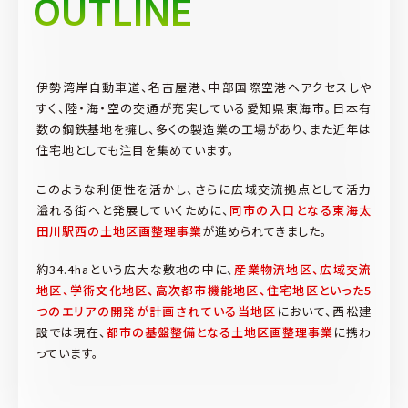
OUTLINE
伊勢湾岸自動車道、名古屋港、中部国際空港へアクセスしや
すく、陸・海・空の交通が充実している愛知県東海市。日本有
数の鋼鉄基地を擁し、多くの製造業の工場があり、また近年は
住宅地としても注目を集めています。
このような利便性を活かし、さらに広域交流拠点として活力
溢れる街へと発展していくために、
同市の入口となる東海太
田川駅西の土地区画整理事業
が進められてきました。
約34.4haという広大な敷地の中に、
産業物流地区、広域交流
地区、学術文化地区、高次都市機能地区、住宅地区といった5
つのエリアの開発が計画されている当地区
において、西松建
設では現在、
都市の基盤整備となる土地区画整理事業
に携わ
っています。