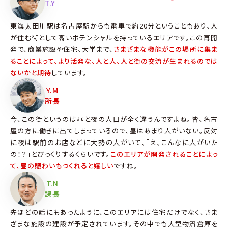
T.Y
東海太田川駅は名古屋駅からも電車で約20分ということもあり、人
が住む街として高いポテンシャルを持っているエリアです。この再開
発で、商業施設や住宅、大学まで、
さまざまな機能がこの場所に集ま
ることによって、より活発な、人と人、人と街の交流が生まれるのでは
ないかと期待
しています。
Y.M
所長
今、この街というのは昼と夜の人口が全く違うんですよね。皆、名古
屋の方に働きに出てしまっているので、昼はあまり人がいない。反対
に夜は駅前のお店などに大勢の人がいて、「え、こんなに人がいた
の！？」とびっくりするくらいです。
このエリアが開発されることによっ
て、昼の賑わいもつくれると嬉しい
ですね。
T.N
課長
先ほどの話にもあったように、このエリアには住宅だけでなく、さま
ざまな施設の建設が予定されています。その中でも大型物流倉庫を