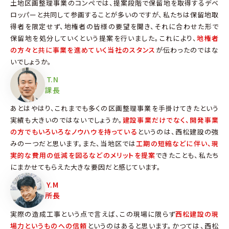
土地区画整理事業のコンペでは、提案段階で保留地を取得するデベ
ロッパーと共同して参画することが多いのですが、私たちは保留地取
得者を限定せず、地権者の皆様の要望を聞き、それに合わせた形で
保留地を処分していくという提案を行いました。これにより、
地権者
の方々と共に事業を進めていく当社のスタンス
が伝わったのではな
いでしょうか。
T.N
課長
あとはやはり、これまでも多くの区画整理事業を手掛けてきたという
実績も大きいのではないでしょうか。
建設事業だけでなく、開発事業
の方でもいろいろなノウハウを持っている
というのは、西松建設の強
みの一つだと思います。また、当地区では
工期の短縮などに伴い、現
実的な費用の低減を図るなどのメリットを提案
できたことも、私たち
にまかせてもらえた大きな要因だと感じています。
Y.M
所長
実際の造成工事という点で言えば、この現場に限らず
西松建設の現
場力というものへの信頼
というのはあると思います。かつては、西松