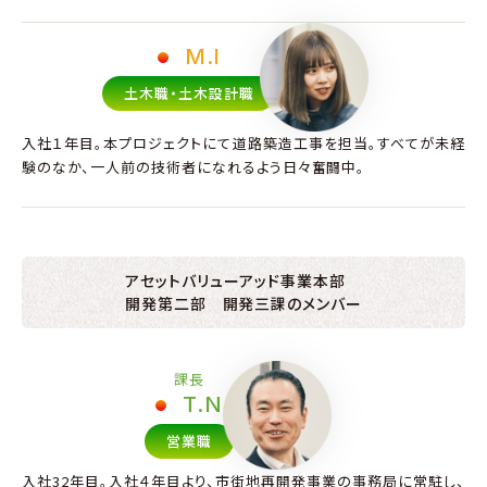
M.I
土木職・土木設計職
入社１年目。本プロジェクトにて道路築造工事を担当。すべてが未経
験のなか、一人前の技術者になれるよう日々奮闘中。
アセットバリューアッド事業本部
開発第二部 開発三課のメンバー
課長
T.N
営業職
入社32年目。入社４年目より、市街地再開発事業の事務局に常駐し、