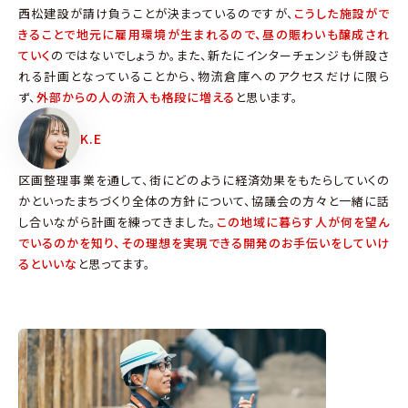
西松建設が請け負うことが決まっているのですが、
こうした施設がで
きることで地元に雇用環境が生まれるので、昼の賑わいも醸成され
ていく
のではないでしょうか。また、新たにインターチェンジも併設さ
れる計画となっていることから、物流倉庫へのアクセスだけに限ら
ず、
外部からの人の流入も格段に増える
と思います。
K.E
区画整理事業を通して、街にどのように経済効果をもたらしていくの
かといったまちづくり全体の方針について、協議会の方々と一緒に話
し合いながら計画を練ってきました。
この地域に暮らす人が何を望ん
でいるのかを知り、その理想を実現できる開発のお手伝いをしていけ
るといいな
と思ってます。