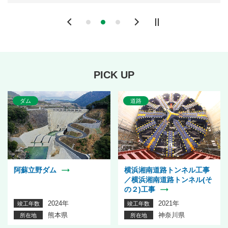
Previous
Next
PICK UP
ダム
道路
阿蘇立野ダム
横浜湘南道路トンネル工事
／横浜湘南道路トンネル(そ
の２)工事
2024年
2021年
竣工年数
竣工年数
熊本県
神奈川県
所在地
所在地