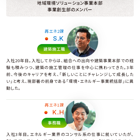
地域環境ソリューション事業本部
事業創生部のメンバー
再エネ2課
S.K
建築施工職
入社20年目。入社してからは、組合への出向や建築事業本部での経
験も積みつつ、建築の施工管理の仕事を中心に携わってきた。3年
前、今後のキャリアを考え、「新しいことにチャレンジして成長した
い」と考え、現部署の前身である「環境・エネルギー事業統括部」に異
動した。
再エネ1課
K.H
事務職
入社3年目。エネルギー業界のコンサル系の仕事に就いていたが、