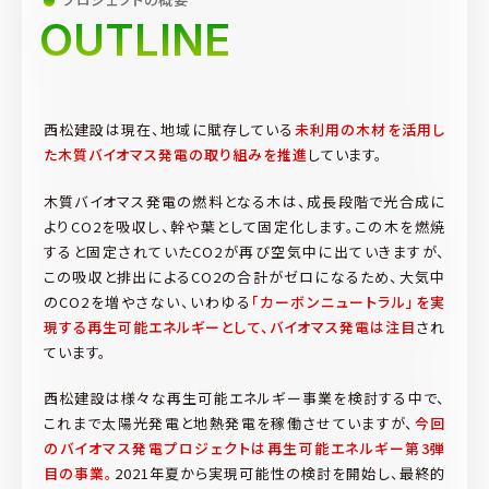
OUTLINE
西松建設は現在、地域に賦存している
未利用の木材を活用し
た木質バイオマス発電の取り組みを推進
しています。
木質バイオマス発電の燃料となる木は、成長段階で光合成に
よりCO2を吸収し、幹や葉として固定化します。この木を燃焼
すると固定されていたCO2が再び空気中に出ていきますが、
この吸収と排出によるCO2の合計がゼロになるため、大気中
のCO2を増やさない、いわゆる
「カーボンニュートラル」を実
現する再生可能エネルギーとして、バイオマス発電は注目
され
ています。
西松建設は様々な再生可能エネルギー事業を検討する中で、
これまで太陽光発電と地熱発電を稼働させていますが、
今回
のバイオマス発電プロジェクトは再生可能エネルギー第3弾
目の事業。
2021年夏から実現可能性の検討を開始し、最終的