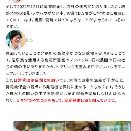
そして2022年12月に事業継承し、当社の運営が始まりましたが、地
熱発電の知見・ノウハウがない中、現場でD.S君が日常管理に奮闘し
てくれています。実際、現場ではどのようなことが求められているの
ですか。
D.S
意識していることは発電所の高効率かつ安定稼働を実現することで
す。温泉熱を活用する発電所運営のノウハウは、石松農園の石松社
長の頭の中にありますから、ヒアリングを重ねる中でノウハウをマニ
ュアル化していきました。
また
日常管理は自然との闘い
です。大雨で源泉の温度が下がると、
発電機保全の観点から発電機を事前に止めることもあります。そうし
た自然との闘いの中で高効率かつ安定稼働を実現しなければなら
ない。
日々学びや気づきをもって、安定稼働に取り組んでいます。