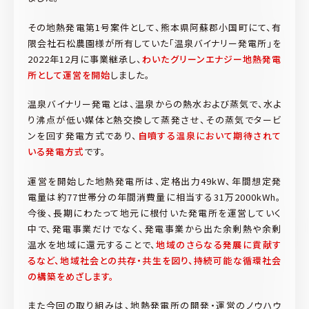
その地熱発電第1号案件として、熊本県阿蘇郡小国町にて、有
限会社石松農園様が所有していた「温泉バイナリー発電所」を
2022年12月に事業継承し、
わいたグリーンエナジー地熱発電
所として運営を開始
しました。
温泉バイナリー発電とは、温泉からの熱水および蒸気で、水よ
り沸点が低い媒体と熱交換して蒸発させ、その蒸気でタービ
ンを回す発電方式であり、
自噴する温泉において期待されて
いる発電方式
です。
運営を開始した地熱発電所は、定格出力49kW、年間想定発
電量は約77世帯分の年間消費量に相当する31万2000kWh。
今後、長期にわたって地元に根付いた発電所を運営していく
中で、発電事業だけでなく、発電事業から出た余剰熱や余剰
温水を地域に還元することで、
地域のさらなる発展に貢献す
るなど、地域社会との共存・共生を図り、持続可能な循環社会
の構築をめざします。
また今回の取り組みは、地熱発電所の開発・運営のノウハウ