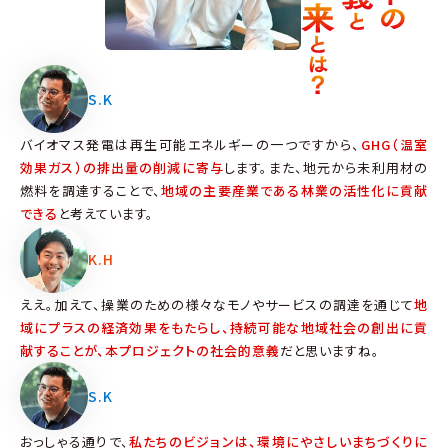
S.K
バイオマス発電は再生可能エネルギーの一つですから、
GHG（温室
効果ガス）の排出量の削減に寄与
します。また、地元から未利用材の
燃料を調達することで、
地域の主要産業である林業の活性化に貢献
できる
と考えています。
K.H
ええ。加えて、操業のための様々なモノやサービスの調達を通じて
地
域にプラスの経済効果をもたらし、持続可能な地域社会の創出に貢
献することが、本プロジェクトの社会的意義
だと思いますね。
S.K
おっしゃる通りで、
私たちのビジョンは、環境にやさしいまちづくりに