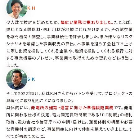
K.H
少人数で検討を始めたため、
幅広い業務に携わりました。
たとえば、
燃料となる間伐材・未利用材が地域にどれだけあるか、その賦存量
を専門機関と調査し、事業継続性を評価しました。また様々なリスク
シナリオを考慮した事業収支の算出、本事業を担う子会社立ち上げ
に際し出資を検討してくれる企業や、融資を検討してくれる銀行に対
する事業概要のプレゼン、事業用地取得のための契約なども担当し
ました。
S.K
そして2022年5月、私はK.Hさんからバトンを受けて、プロジェクトの
具現化に取り組むことになりました。
具体的には、
発電所の建設・運営に向けた準備段階業務
です。発電
所に関わる仕様の決定、電力固定買取制度である「FIT制度」の権利
取得、電力会社や諸官庁への申請・届け出、運営体制の構築や必要
な資機材の調達など、事業開始に向けて体制を整えていきました。す
べてが初めてのこと。