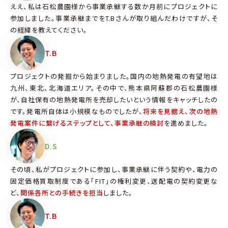
ええ、私は石松農園様から事業承継する数か月前にプロジェクトに
参加しました。事業承継までをT.Bさんが取り組んだわけですが、そ
の経緯を教えてください。
T.B
プロジェクトの発掘から始まりました。国内の地熱発電の有望地は
九州、東北、北海道エリア。その中で、熊本県阿蘇郡の石松農園様
が、自社保有の地熱発電所を売却したいという情報をキャッチしたの
です。発電所自体は小規模なものでしたが、
将来を見据え、次の地熱
発電案件に繋げるステップとして、事業承継の検討
を進めました。
D.S
その頃、私がプロジェクトに参加し、事業承継に伴う契約や、電力の
固定価格買取制度である「FIT」の権利変更、送配電の契約変更な
ど、
関係各所との手続きを担当
しました。
T.B