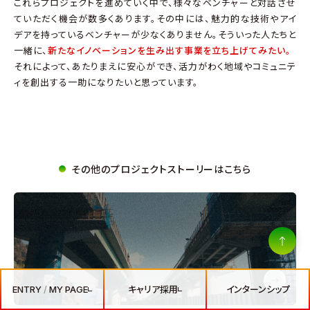
これらプロジェクトを進めていく中で、様々なベンチャーと対話させ
ていただく機会が数多くあります。その中には、魅力的な技術やアイ
デアを持っているベンチャーが少なくありません。そういった人たちと
一緒に、
新たなイノベーションを生み出す事業を立ち上げてみたい。
それによって、あたりまえに安心ができ、活力がわく地域やコミュニテ
ィを創出する一助になりたいと思っています。
その他のプロジェクトストーリーはこちら
アルムナイ採用
27卒 ENTRY
選考経験者優遇採用
/
MY PAGE
28卒 PRE-ENTRY
キャリア採用
/
MY PAGE
ENTRY
/
MY PAGE
キャリア採用
インターンシップ