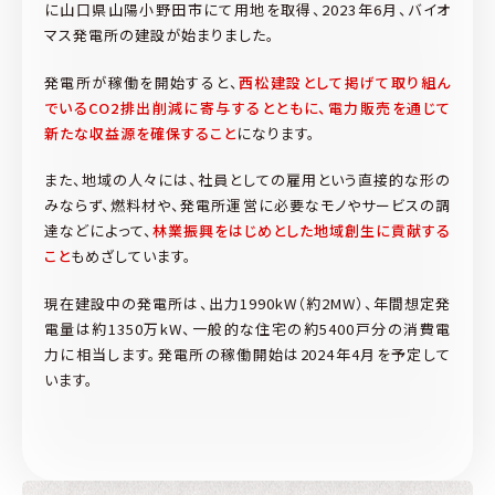
に山口県山陽小野田市にて用地を取得、2023年6月、バイオ
マス発電所の建設が始まりました。
発電所が稼働を開始すると、
西松建設として掲げて取り組ん
でいるCO2排出削減に寄与するとともに、電力販売を通じて
新たな収益源を確保すること
になります。
また、地域の人々には、社員としての雇用という直接的な形の
みならず、燃料材や、発電所運営に必要なモノやサービスの調
達などによって、
林業振興をはじめとした地域創生に貢献する
こと
もめざしています。
現在建設中の発電所は、出力1990kW（約2MW）、年間想定発
電量は約1350万kW、一般的な住宅の約5400戸分の消費電
力に相当します。発電所の稼働開始は2024年4月を予定して
います。