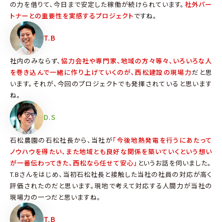
の力を借りて、今日まで安定した稼働が続けられています。
社外パー
トナーとの重要性を実感するプロジェクト
ですね。
T.B
社内のみならず、
協力会社や専門家、地域の方々等々、いろいろな人
を巻き込んで一緒に作り上げていくのが、西松建設の現場力
だと思
います。それが、今回のプロジェクトでも発揮されていると思います
ね。
D.S
石松農園の石松社長から、当社が
「今後地熱発電を行うにあたって
ノウハウを得たい、また地域とも良好な関係を築いていくという想い
が一番伝わってきた、西松なら任せて安心」
というお話を伺いました。
T.Bさんをはじめ、当初石松社長と接触した当社の社員の対応が高く
評価されたのだと思います。現地で考えて対応する人間力が当社の
現場力の一つだと思いますね。
T.B