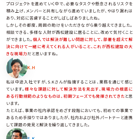
プロジェクトを進めていく中で、必要なタスクや懸念されるリスクを
積み上げ、メンバーと共有しながら進めていましたが、やはり漏れは
あり、対応に苦慮することがしばしばありましたね。
しかしその都度、周囲の助けをいただきながら乗り越えてきました。
相談できる、多様な人財が西松建設に居ることに、改めて気付くこと
ができました。
個人では解決が難しい問題に対して、部署を超えて解
決に向けて一緒に考えてくれる人がいること、これが西松建設の大
きな現場力
だと思いますね。
K.H
私は中途入社ですが、S.Kさんが指摘することは、業務を通じて感じ
ています。
様々な課題に対して解決方法を見出す、現場力の根底に
ある行動規範のようなものは、初期フェーズでも発揮されてきた
と思
います。
たとえば、事業の社内承認をめざす段階においても、初めての事業で
あるため手探りではありましたが、社内および社外パートナーと連携
して課題の発見と解決を繰り返してきました。
S.K