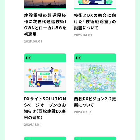
建設重機の超遠隔操
技術とDXの融合に向
作に次世代通信技術I
けた「技術戦略室」の
OWNとローカル5Gを
設置について
初適用
2025.04.01
2025.08.01
DX
DX
DXサイトSOLUTION
西松DXビジョン2.2更
Sページオープンのお
新について
知らせ（西松建設DX事
2024.07.01
例の追加）
2024.11.01