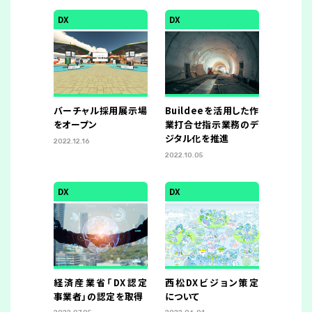
DX
DX
バーチャル採用展示場
Buildeeを活用した作
をオープン
業打合せ指示業務のデ
ジタル化を推進
2022.12.16
2022.10.05
DX
DX
経済産業省「DX認定
西松DXビジョン策定
事業者」の認定を取得
について