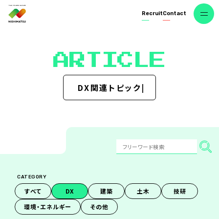
R
e
c
r
u
i
t
C
o
n
t
a
c
t
A
R
T
I
C
L
E
D
X
関
連
ト
ピ
ッ
ク
CATEGORY
す
べ
て
D
X
建
築
土
木
技
研
環
境
・
エ
ネ
ル
ギ
ー
そ
の
他