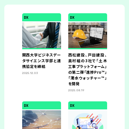
DX
DX
関西大学ビジネスデー
西松建設、戸田建設、
タサイエンス学部と連
奥村組の3社で「土木
携協定を締結
工事プラットフォーム」
の第二弾「進捗Pro™」
2025.12.03
「濁水ウォッチャー™」
を開発
2025.08.19
DX
DX