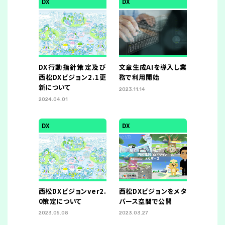
DX
DX
DX行動指針策定及び
文章生成AIを導入し業
西松DXビジョン2.1更
務で利用開始
新について
2023.11.14
2024.04.01
DX
DX
西松DXビジョンver2.
西松DXビジョンをメタ
0策定について
バース空間で公開
2023.05.08
2023.03.27