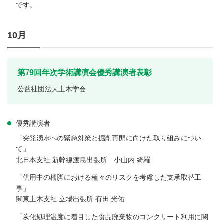
です。
10月
第79回年次学術講演会優秀講演者表彰
公益社団法人土木学会
優秀講演者
「突発湧水への緊急対策と掘削再開に向けた取り組みについ
て」
北日本支社 新幹線渡島出張所 小山内 綺羅
「供用中の橋脚における種々のリスクを考慮した支承取替工
事」
関東土木支社 立場出張所 有田 光佑
「炭化処理温度に着目した食品廃棄物のコンクリート利用に関