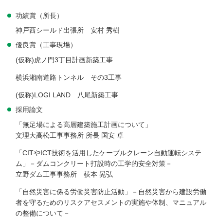
功績賞（所長）
神戸西シールド出張所 安村 秀樹
優良賞（工事現場）
(仮称)虎ノ門3丁目計画新築工事
横浜湘南道路トンネル その3工事
(仮称)LOGI LAND 八尾新築工事
採用論文
「無足場による高層建築施工計画について」
文理大高松工事事務所 所長 国安 卓
「CITやICT技術を活用したケーブルクレーン自動運転システ
ム」－ダムコンクリート打設時の工学的安全対策－
立野ダム工事事務所 荻本 晃弘
「自然災害に係る労働災害防止活動」－自然災害から建設労働
者を守るためのリスクアセスメントの実施や体制、マニュアル
の整備について－