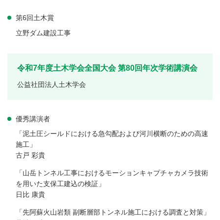
第6回土木賞
立野ダム建設工事
令和7年度土木学会全国大会 第80回年次学術講演会
公益社団法人土木学会
優秀講演者
「泥土圧シールドにおける急勾配および河川横断のための高速
施工」
古戸 彩貴
「山岳トンネル工事におけるモーションキャプチャカメラ技術
を用いた支保工建込の検証」
日比 康貴
「先阿蘇火山岩類 副断層部トンネル施工における調査と対策」