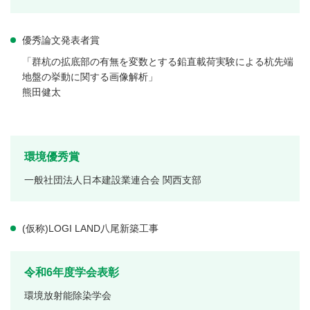
優秀論文発表者賞
「群杭の拡底部の有無を変数とする鉛直載荷実験による杭先端
地盤の挙動に関する画像解析」
熊田健太
環境優秀賞
一般社団法人日本建設業連合会 関西支部
(仮称)LOGI LAND八尾新築工事
令和6年度学会表彰
環境放射能除染学会