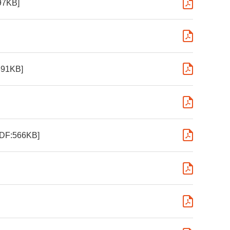
97KB]
391KB]
PDF:566KB]