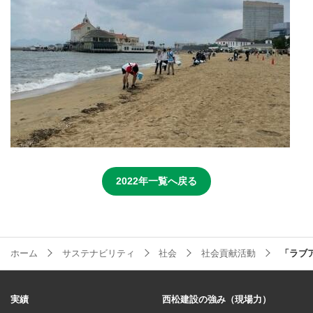
2022年一覧へ戻る
ホーム
サステナビリティ
社会
社会貢献活動
「ラブア
実績
西松建設の強み（現場力）