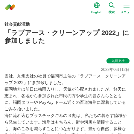
English
検索
メニュー
社会貢献活動
「ラブアース・クリーンアップ 2022」に
参加しました
九州支社
2022年06月12日
当社、九州支社の社員で福岡市主催の「ラブアース・クリーンア
ップ 2022」に参加致しました。
福岡地方は前日に梅雨入りし、天気が心配されましたが、好天に
恵まれ、各地から参加された市民の方や学生の皆さんらととも
に、福岡タワーや PayPay ドーム近くの百道海岸に漂着している
ごみを拾いました。
海に流れ込むプラスチックごみの 8 割は、私たちの暮らす陸域か
ら発生しています。海岸はもちろん、街や河川を清掃すること
も、海のごみを減らすことにつながります。豊かな自然、多様な