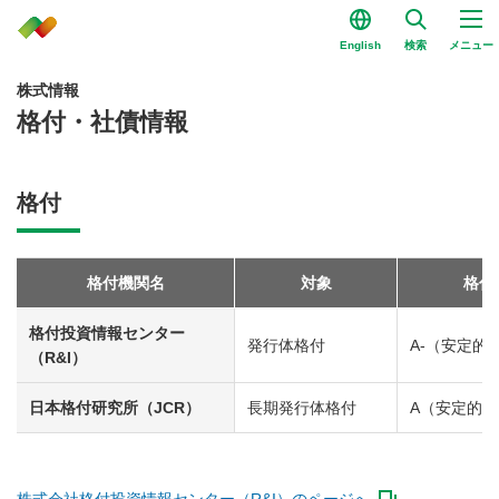
English
検索
メニュー
株式情報
格付・社債情報
格付
格付機関名
対象
格付
格付投資情報センター
発行体格付
A-（安定的
（R&I）
日本格付研究所（JCR）
長期発行体格付
A（安定的）