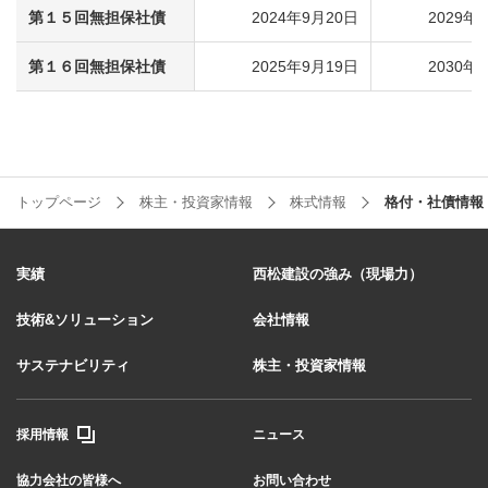
第１５回無担保社債
2024年9月20日
2029年
第１６回無担保社債
2025年9月19日
2030年
トップページ
株主・投資家情報
株式情報
格付・社債情報
実績
西松建設の強み（現場力）
技術&ソリューション
会社情報
サステナビリティ
株主・投資家情報
採用情報
ニュース
協力会社の皆様へ
お問い合わせ