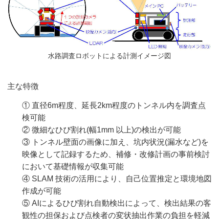
水路調査ロボットによる計測イメージ図
主な特徴
①
直径
6m
程度、延長
2km
程度のトンネル内を調査点
検可能
②
微細なひび割れ
(
幅
1mm
以上
)
の検出が可能
③
トンネル壁面の画像に加え、坑内状況
(
漏水など
)
を
映像として記録するため、補修・改修計画の事前検討
において基礎情報が収集可能
④
SLAM 技術の活用により、自己位置推定と環境地図
作成が可能
⑤
AIによるひび割れ自動検出によって、検出結果の客
観性の担保および点検者の変状抽出作業の負担を軽減