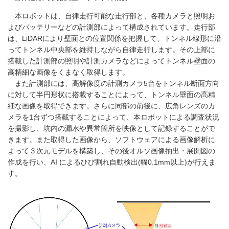
本ロボットは、自律走行可能な走行部と、各種カメラと照明お
よびバッテリーなどの計測部によって構成されています。走行部
は、
LiDAR
により壁面との位置関係を把握して、トンネル線形に沿
ってトンネル中央部を維持しながら自律走行します。その上部に
搭載した計測部の照明や計測カメラなどによってトンネル壁面の
高精細な画像をくまなく取得します。
また計測部には、高解像度の計測カメラ
5
台をトンネル断面方向
に対して半円形状に搭載することによって、トンネル壁面の高精
細な画像を取得できます。さらに同部の前後に、広角レンズのカ
メラを
1
台ずつ搭載することによって、本ロボットによる調査状況
を撮影し、坑内の漏水や異常箇所を映像として記録することがで
きます。また取得した画像から、ソフトウェアによる画像解析に
よって３次元モデルを構築し、その後オルソ画像抽出・展開図の
作成を行い、
AI
によるひび割れ自動検出
(
幅
0.1mm
以上
)
が行えま
す。