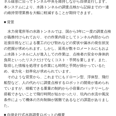
ネル線形に沿ってトンネル中央を維持しながら自律走行します。
本システムにより、水路トンネルの調査点検から記録までの一連
の維持管理業務を大幅に軽減することが期待できます。
■ 背景
水力発電所等の水路トンネルでは、国から
3
年に一度の調査点検
が義務付けられており、その作業内容としてトンネル内部からの
近接目視などによる覆工のひび割れなどの変状や漏水の発生状況
の把握が求められます。しかし、延長が数キロメートルにもおよ
ぶ水路トンネルに人が進入しての作業は、点検者の安全や身体的
負荷といったリスクだけでなくコスト・手間を要します。また、
取得した情報を処理する作業にも時間と手間が掛かっているた
め、省力化・効率化が求められています。
そのような背景から、これまでにもドローン型、浮体型、飛行
船型など、人の代わりに調査点検するロボットの開発が進められ
ていますが、積載できる重量の制約から小容量のバッテリーしか
搭載できないことで飛行時間が短かかったり、坑内の水流や風況
条件によって機体の方向制御が困難であるなどの課題がありまし
た。
■ 自律走行式水路調査ロボットの概要