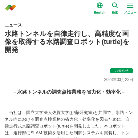
English
検索
メニュー
ニュース
水路トンネルを自律走行し、高精度な画
像を取得する水路調査ロボット(turtle)を
開発
お知らせ
2023年03月23日
－水路トンネルの調査点検業務を省力化・効率化－
当社は、国立大学法人佐賀大学
(
伊藤研究室
)
と共同で、水路トン
ネル内における調査点検業務の省力化・効率化を図るために、自
律走行式水路調査ロボット
(turtle)
を開発しました。本ロボット
は、走行部に
SLAM
技術を活用した制御システムを実装し、トン