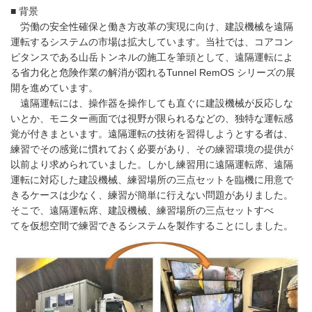
■ 背景
労働の安全性確保と働き方改革の実現に向け、建設機械を遠隔
運転するシステムの市場は拡大しています。当社では、コアコン
ピタンスである山岳トンネルの施工を筆頭として、遠隔運転によ
る省力化と危険作業の解消が図れるTunnel RemOS シリーズの展
開を進めています。
遠隔運転には、操作器を操作しても直ぐに建設機械が反応しな
いとか、モニター画面では視野が限られるなどの、独特な運転感
覚が付きまといます。遠隔運転の技術を習得しようとする者は、
練習でその感覚に慣れておく必要があり、その練習環境の提供が
以前より求められていました。しかし練習用に遠隔運転席、遠隔
運転に対応した建設機械、練習場所の三点セットを臨機に用意で
きるケースは少なく、練習が簡単に行えない問題がありました。
そこで、遠隔運転席、建設機械、練習場所の三点セットすべ
てを仮想空間で練習できるシステムを製作することにしました。