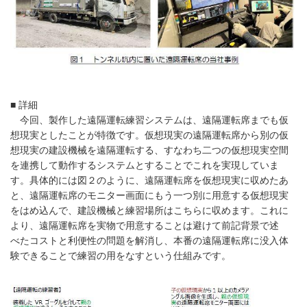
■ 詳細
今回、製作した遠隔運転練習システムは、遠隔運転席までも仮
想現実としたことが特徴です。仮想現実の遠隔運転席から別の仮
想現実の建設機械を遠隔運転する、すなわち二つの仮想現実空間
を連携して動作するシステムとすることでこれを実現していま
す。具体的には図２のように、遠隔運転席を仮想現実に収めたあ
と、遠隔運転席のモニター画面にもう一つ別に用意する仮想現実
をはめ込んで、建設機械と練習場所はこちらに収めます。これに
より、遠隔運転席を実物で用意することは避けて前記背景で述
べたコストと利便性の問題を解消し、本番の遠隔運転席に没入体
験できることで練習の用をなすという仕組みです。