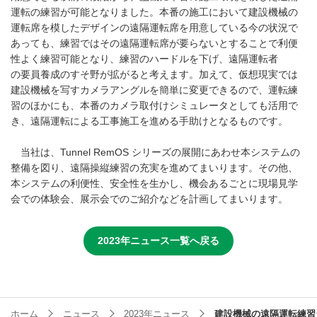
運転の練習が可能となりました。本番の施工において建設機械の
運転席を模したデザインの遠隔運転席を用意している今の状況で
あっても、練習ではその遠隔運転席が要らないとすることで利便
性よく練習可能となり、練習のハードルを下げ、遠隔運転者
の要員養成のすそ野が拡がると考えます。加えて、仮想現実では
建設機械を写すカメラアングルを簡単に変更できるので、運転練
習のほかにも、本番のカメラ取付けシミュレータとしても活用で
き、遠隔運転による工事施工を進める手助けとなるものです。
当社は、Tunnel RemOS シリーズの展開にあわせ本システムの
整備を図り、遠隔操縦練習の充実を進めてまいります。その他、
本システムの利便性、安全性を生かし、機会あるごとに現場見学
会での体験会、展示会でのご紹介などを計画してまいります。
2023年ニュース一覧へ戻る
ホーム
ニュース
2023年ニュース
建設機械の遠隔運転練習