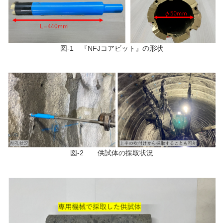
図
-1
『
NFJ
コアビット』の形状
図
-2
供試体の採取状況