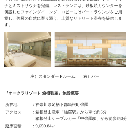
ナとミストサウナを完備。レストランには、鉄板焼カウンターを
併設したファインダイニング、ロビーにはバー・ラウンジをご用
意し、強羅の自然に寄り添う、上質なリトリート滞在を提供しま
す。
左）スタンダードルーム、 右）バー
『オークラリゾート
箱根強羅』施設概要
所在地
：神奈川県足柄下郡箱根町強羅
アクセス
：箱根登山電車「強羅駅」から車で約5分
箱根登山ケーブルカー「中強羅駅」から徒歩約3分
延床面積
：9,650.84㎡