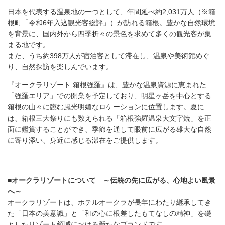
日本を代表する温泉地の一つとして、年間延べ約2,031万人（※箱
根町「令和6年入込観光客総評」）が訪れる箱根。豊かな自然環境
を背景に、国内外から四季折々の景色を求めて多くの観光客が集
まる地です。
また、うち約398万人が宿泊客として滞在し、温泉や美術館めぐ
り、自然探訪を楽しんでいます。
『オークラリゾート 箱根強羅』は、豊かな温泉資源に恵まれた
「強羅エリア」での開業を予定しており、明星ヶ岳を中心とする
箱根の山々に臨む風光明媚なロケーションに位置します。夏に
は、箱根三大祭りにも数えられる「箱根強羅温泉大文字焼」を正
面に鑑賞することができ、季節を通して眼前に広がる雄大な自然
に寄り添い、身近に感じる滞在をご提供します。
■
オークラリゾートについて ～伝統の先に広がる、心地よい風景
へ～
オークラリゾートは、ホテルオークラが長年にわたり継承してき
た「日本の美意識」と「和の心に根差したもてなしの精神」を礎
としたリゾート領域における新たなブランドです。