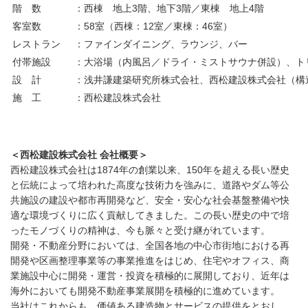
階 数
：西棟 地上3階、地下3階／東棟 地上4階
客室数
：58室（西棟：12室／東棟：46室）
レストラン
：ファインダイニング、ラウンジ、バー
付帯施設
：大浴場（内風呂／ドライ・ミストサウナ併設）、ト
設 計
：浅井謙建築研究所株式会社、西松建設株式会社（構
施 工
：西松建設株式会社
＜西松建設株式会社
会社概要＞
西松建設株式会社は1874年の創業以来、150年を超える長い歴史
と伝統によって培われた高度な技術力を強みに、道路やダム等公
共施設の建設や都市再開発など、安全・安心な社会基盤整備や快
適な環境づくりに広く貢献してきました。この長い歴史の中で培
ったモノづくりの精神は、今も脈々と受け継がれています。
開発・不動産分野においては、全国各地の中心市街地における再
開発や区画整理事業等の事業推進をはじめ、住宅やオフィス、商
業施設中心に開発・運営・投資を積極的に展開しており、近年は
海外においても開発不動産事業展開を積極的に進めています。
当社はこれからも、価値ある建造物とサービスの提供をとおし