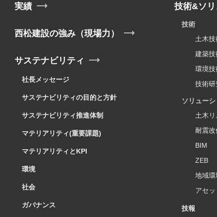
実績
技術&ソリ
技術
西松建設の強み（現場力）
土木技
建築技
サステナビリティ
環境技
社長メッセージ
技術研
サステナビリティの目的と方針
ソリューシ
サステナビリティ推進体制
土木リ
耐震改
マテリアリティ(重要課題)
BIM
マテリアリティとKPI
ZEB
環境
地域環
社会
アセッ
ガバナンス
技報