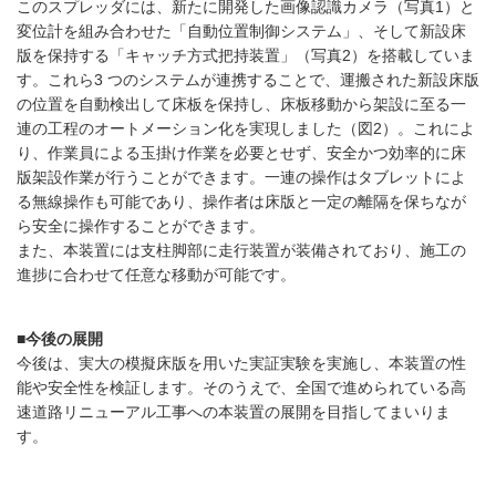
このスプレッダには、新たに開発した画像認識カメラ（写真1）と
変位計を組み合わせた「自動位置制御システム」、そして新設床
版を保持する「キャッチ方式把持装置」（写真2）を搭載していま
す。これら3 つのシステムが連携することで、運搬された新設床版
の位置を自動検出して床板を保持し、床板移動から架設に至る一
連の工程のオートメーション化を実現しました（図2）。これによ
り、作業員による玉掛け作業を必要とせず、安全かつ効率的に床
版架設作業が行うことができます。一連の操作はタブレットによ
る無線操作も可能であり、操作者は床版と一定の離隔を保ちなが
ら安全に操作することができます。
また、本装置には支柱脚部に走行装置が装備されており、施工の
進捗に合わせて任意な移動が可能です。
■今後の展開
今後は、実大の模擬床版を用いた実証実験を実施し、本装置の性
能や安全性を検証します。そのうえで、全国で進められている高
速道路リニューアル工事への本装置の展開を目指してまいりま
す。