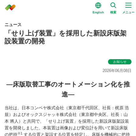
English
検索
メニュー
ニュース
「せり上げ装置」を採用した新設床版架
設装置の開発
お知らせ
2026年06月08日
―床版取替工事のオートメーション化を推
進―
当社は、日本コンベヤ株式会社（東京都千代⽥区、社⻑：梶原 浩
規）およびオックスジャッキ株式会社（東京都中央区、社⻑：⼭
本 將人）と共同で、「せり上げ装置」を採用した新設床版架設装
置を開発しました。本装置は画像および変位計を用いて新設床版
※1
の把持
する位置と架設する位置を特定し、床版を機械的に把持