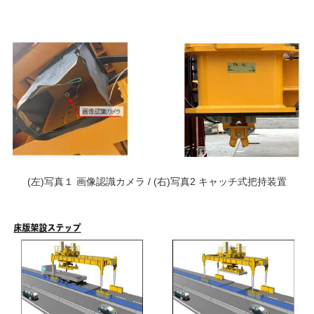
(左)写真１ 画像認識カメラ / (右)写真2 キャッチ式把持装置