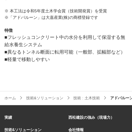
※ 本工法は令和5年度土木学会賞（技術開発賞）を受賞
※「アドバルーン」は大嘉産業(株)の商標登録です
特徴
■フレッシュコンクリート中の水分を利用して保湿する無
給水養生システム
■
異なるトンネル断面に転用可能（一般部、拡幅部など）
■
軽量で移動しやすい
ホーム
技術&ソリューション
技術 : 土木技術
アドバルー
実績
西松建設の強み（現場力）
技術&ソリューション
会社情報