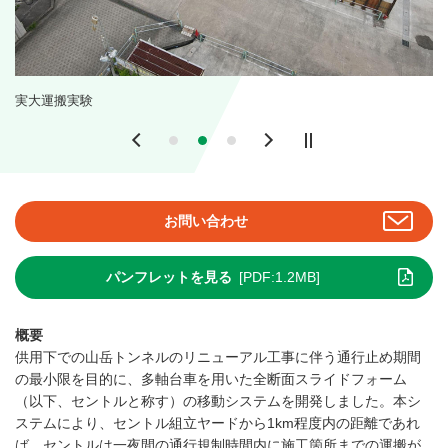
実大運搬実験
Previous
Next
お問い合わせ
パンフレットを見る
[PDF:1.2MB]
概要
供用下での山岳トンネルのリニューアル工事に伴う通行止め期間
の最小限を目的に、多軸台車を用いた全断面スライドフォーム
（以下、セントルと称す）の移動システムを開発しました。本シ
ステムにより、セントル組立ヤードから1km程度内の距離であれ
ば、セントルは一夜間の通行規制時間内に施工箇所までの運搬が