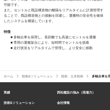
可能です。
また、セントルと既設構造物の離隔をリアルタイムに計測管理す
ることで、既設構造物との接触を回避し、運搬時の安全性を確保
したシステムを構築しています。
特徴
■ 多軸台車を採用し、長距離でも高速にセントルを運搬
■ 専用の運搬架台により、短時間でセントルを脱着
■ 走行状況をリアルタイムで管理し、より安全に移動
ホーム
技術&ソリューション
技術 : 土木技術
多軸台車を
実績
西松建設の強み（現場力）
技術&ソリューション
会社情報