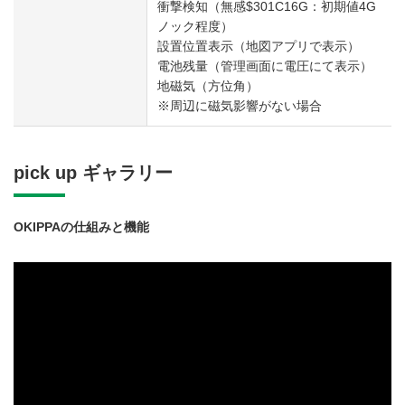
衝撃検知（無感$301C16G：初期値4G
ノック程度）
設置位置表示（地図アプリで表示）
電池残量（管理画面に電圧にて表示）
地磁気（方位角）
※周辺に磁気影響がない場合
pick up ギャラリー
OKIPPAの仕組みと機能