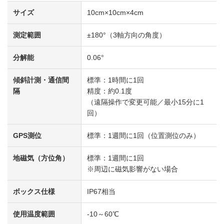
サイズ
10cm×10cm×4cm
測定範囲
±180°（3軸方向の角度）
分解能
0.06°
傾斜計測・通信間
標準：1時間に1回
隔
精度：約0.1度
（遠隔操作で変更可能／最小15分に1
回）
GPS測位
標準：1週間に1回（位置測位のみ）
地磁気（方位角）
標準：1週間に1回
※周辺に磁気影響がない場合
ボックス仕様
IP67相当
使用温度範囲
-10～60℃