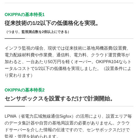
OKIPPAの基本特長1
従来技術の1/2以下の低価格化を実現。
（つまり、監視測点数を2倍以上にできる）
インフラ監視の場合、現状では従来技術に基地局機器費/設置費、
電力配線材料費や作業費、通信料、電力料、クラウド運営費等が
加わると、一台あたり50万円を軽くオーバー。OKIPPA104ならト
ータルコストで1/2以下の低価格を実現しました。（設置条件によ
り変わります）
OKIPPAの基本特長2
センサボックスを設置するだけで計測開始。
LPWA（省電力広域無線通信Sigfox）の活用により、設置エリア毎
のデータ集計器や自営の基地局設置の必要がありません。クラウ
ドサーバーを介した情報の伝達ですので、センサボックスだけで
監視・管理を始められます。