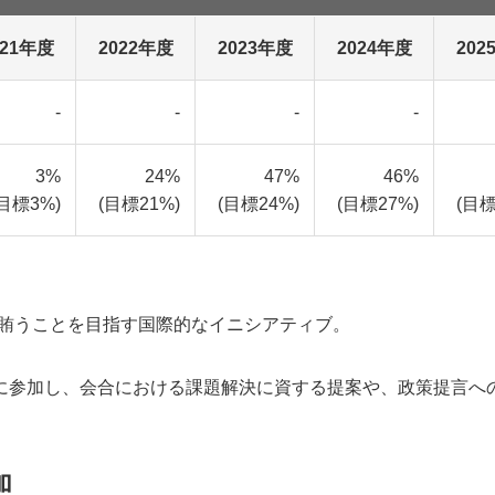
021年度
2022年度
2023年度
2024年度
202
-
-
-
-
3%
24%
47%
46%
(目標3%)
(目標21%)
(目標24%)
(目標27%)
(目標
で賄うことを目指す国際的なイニシアティブ。
に参加し、会合における課題解決に資する提案や、政策提言へ
加