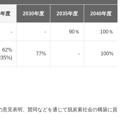
5年度
2030年度
2035年度
2040年度
-
-
90％
100％
62%
77%
-
100%
35%)
の意見表明、賛同などを通じて脱炭素社会の構築に貢