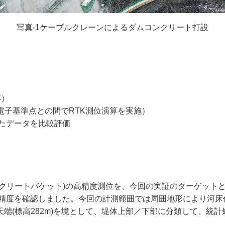
写真-1ケーブルクレーンによるダムコンクリート打設
応）
電子基準点との間でRTK測位演算を実施）
れたデータを比較評価
クリートバケット)の高精度測位を、今回の実証のターゲットと
測位精度を確認しました。今回の計測範囲では周囲地形により河床
端(標高282m)を境として、堤体上部／下部に分類して、統