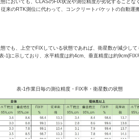
態においても、CLASのFIX状況や測位精度が劣化することな
、従来のRTK測位に代わって、コンクリートバケットの自動運
状態でも、上空でFIXしている状態であれば、衛星数が減少して
-1]に示しており、水平精度は約4cm、垂直精度は約9cm(FI
表-1作業日毎の測位精度・FIX率・衛星数の状態