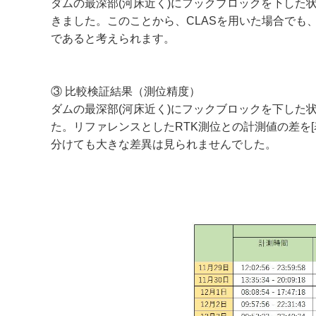
ダムの最深部(河床近く)にフックブロックを下した状
きました。このことから、CLASを用いた場合でも
であると考えられます。
③ 比較検証結果（測位精度）
ダムの最深部(河床近く)にフックブロックを下した
た。リファレンスとしたRTK測位との計測値の差を[表
分けても大きな差異は見られませんでした。