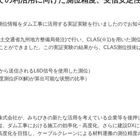
測位情報をダム工事に活用する実証実験を行いましたのでお知
通省九州地方整備局発注)で行い、CLAS(※1)を用いた測位精度
得ることができました。この実証実験の結果から、CLAS測位技
から送信されるL6D信号を使用した測位）
測位(FIX解)が算出可能な状態の比率）
株式会社が、みちびきの新たな活用を考えている企業等を後押
は、ダム工事における施工の効率化・高度化、さらに建設DX
高度化を目指し、ケーブルクレーンによる材料運搬の測位精度