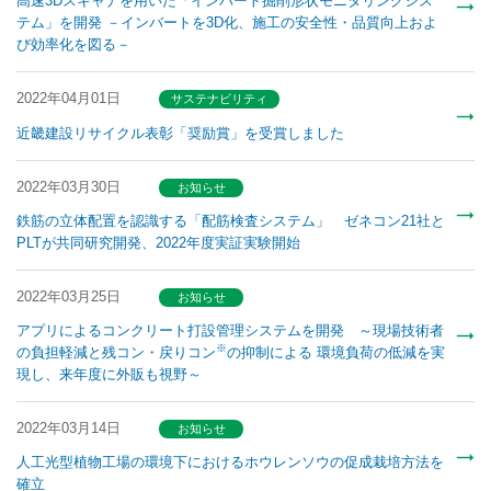
高速3Dスキャナを用いた「インバート掘削形状モニタリングシス
テム」を開発 －インバートを3D化、施工の安全性・品質向上およ
び効率化を図る－
2022年04月01日
サステナビリティ
近畿建設リサイクル表彰「奨励賞」を受賞しました
2022年03月30日
お知らせ
鉄筋の立体配置を認識する「配筋検査システム」 ゼネコン21社と
PLTが共同研究開発、2022年度実証実験開始
2022年03月25日
お知らせ
アプリによるコンクリート打設管理システムを開発 ～現場技術者
※
の負担軽減と残コン・戻りコン
の抑制による 環境負荷の低減を実
現し、来年度に外販も視野～
2022年03月14日
お知らせ
人工光型植物工場の環境下におけるホウレンソウの促成栽培方法を
確立