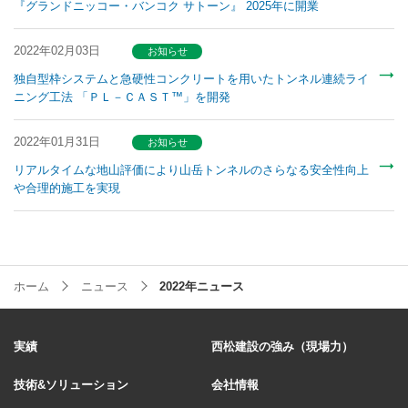
『グランドニッコー・バンコク サトーン』 2025年に開業
2022年02月03日
お知らせ
独自型枠システムと急硬性コンクリートを用いたトンネル連続ライ
ニング工法 「ＰＬ－ＣＡＳＴ™」を開発
2022年01月31日
お知らせ
リアルタイムな地山評価により山岳トンネルのさらなる安全性向上
や合理的施工を実現
ホーム
ニュース
2022年ニュース
実績
西松建設の強み（現場力）
技術&ソリューション
会社情報