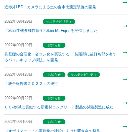
近赤外LED・カメラによる土の含水比測定装置の開発
2022年09月29日
サステナビリティ
「2022生物多様性保全活動in Mt.Fuji」を開催しました
2022年09月29日
お知らせ
杭基礎の合理化・省コン化を実現する 「杭頭部に後打ち部を有す
るパイルキャップ構法」を開発
2022年09月28日
お知らせ
サステナビリティ
「統合報告書２０２２」の発行
2022年09月22日
お知らせ
ＣＯ
削減に貢献する新素材コンクリート製品の試験製造に成功
2
2022年09月09日
お知らせ
ジオポリマーによる実建物の建設に向けた研究会の発足