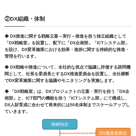
②DX組織・体制
◆ DX推進に関する戦略立案～実行～推進を担う独立組織として
「DX戦略室」を設置し、配下に「DX企画部」「ICTシステム部」
を設け、DX変革施策における効果・進捗に関する持続的な推進・
管理を行います。
◆ DX戦略や推進について、全社的な視点で協議し評価する諮問機
関として、社長を委員長とするDX推進委員会を設置し、全社横断
でDX変革施策に関する協議やモニタリングを実施します。
◆ 「DX戦略室」は、DXプロジェクトの立案・実行を担う「DX企
画部」と、ICT部門の機能を担う「ICTシステム部」にて構成し、
DX人財育成に合わせて将来的には50名体制までスケールアップし
ていきます。