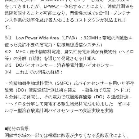
をしてきましたが、LPWAと一体化することにより、連続計測値を
遠隔監視することが可能になり、閉鎖性水域での計測・メンテナ
ンス作業の効率化及び省人化によるコストダウンが見込まれま
す。
※1 Low Power Wide Area（LPWA）：920MHｚ帯域の周波数を
使った免許不要の省電力・広域無線通信システム）
※2 MFC：微生物燃料電池、嫌気性発電細菌が有機物分（ヘドロ
等）の分解（代謝）を通じて発電させる仕組み
※3 DOバイオセンサー：溶存酸素計測バイオセンサー
※4 これまでの開発の経緯：
・堆積物微生物燃料電池（SMFC）式バイオセンサーを用いた溶存
酸素（DO）濃度連続計測技術を確立 －微生物で底質（ヘドロ）
を分解して発電し、その電力で底層溶存酸素（DO）を連続計測－
・ヘドロを分解して発電する微生物燃料電池を応用した 省エネ
ルギー型溶存酸素計測バイオセンサーの実証実験を実施
■開発の背景
閉鎖性水域の一部では極端に酸素が少なくなる貧酸素化により、