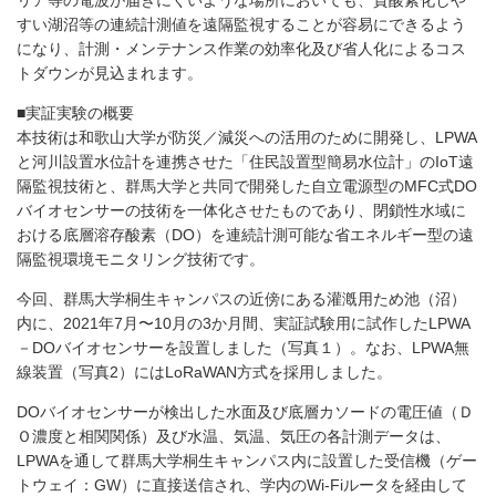
リア等の電波が届きにくいような場所においても、貧酸素化しや
すい湖沼等の連続計測値を遠隔監視することが容易にできるよう
になり、計測・メンテナンス作業の効率化及び省人化によるコス
トダウンが見込まれます。
■実証実験の概要
本技術は和歌山大学が防災／減災への活用のために開発し、LPWA
と河川設置水位計を連携させた「住民設置型簡易水位計」のIoT遠
隔監視技術と、群馬大学と共同で開発した自立電源型のMFC式DO
バイオセンサーの技術を一体化させたものであり、閉鎖性水域に
おける底層溶存酸素（DO）を連続計測可能な省エネルギー型の遠
隔監視環境モニタリング技術です。
今回、群馬大学桐生キャンパスの近傍にある灌漑用ため池（沼）
内に、2021年7月〜10月の3か月間、実証試験用に試作したLPWA
－DOバイオセンサーを設置しました（写真１）。なお、LPWA無
線装置（写真2）にはLoRaWAN方式を採用しました。
DOバイオセンサーが検出した水面及び底層カソードの電圧値（Ｄ
Ｏ濃度と相関関係）及び水温、気温、気圧の各計測データは、
LPWAを通して群馬大学桐生キャンパス内に設置した受信機（ゲー
トウェイ：GW）に直接送信され、学内のWi-Fiルータを経由して