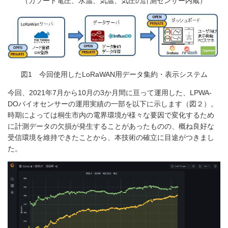
（カソード電圧、水温、気温、気圧の計測センサー内蔵）
図1 今回使用したLoRaWAN用データ集約・表示システム
今回、2021年7月から10月の3か月間に亘って運用した、LPWA-
DOバイオセンサーの運用実績の一部を以下に示します（図２）。
時期によっては桐生市内の電界環境が様々な要因で変化するため
に計測データの欠損が発生することがあったものの、概ね良好な
受信環境を維持できたことから、本技術の確立に目途がつきまし
た。