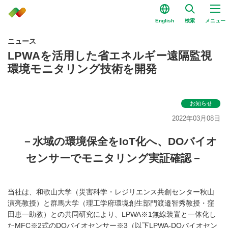
English
検索
メニュー
ニュース
LPWAを活用した省エネルギー遠隔監視
環境モニタリング技術を開発
お知らせ
2022年03月08日
－水域の環境保全をIoT化へ、DOバイオ
センサーでモニタリング実証確認－
当社は、和歌山大学（災害科学・レジリエンス共創センター秋山
演亮教授）と群馬大学（理工学府環境創生部門渡邉智秀教授・窪
田恵一助教）との共同研究により、LPWA※1無線装置と一体化し
たMFC※2式のDOバイオセンサー※3（以下LPWA-DOバイオセン