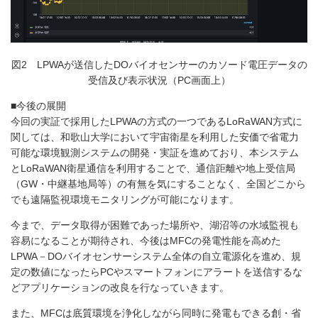
図2 LPWAが送信したDOバイオセンサーのカソード電圧データの
受信及び表示状況（PC画面上）
■今後の展開
今回の実証で採用したLPWAの方式の一つであるLoRaWAN方式に
関しては、和歌山大学において宇宙衛星を利用した安価で省電力
可能な環境観測システムの開発・実証を進めており、本システム
とLoRaWAN衛星通信を利用することで、通信距離や地上受信局
（GW・中継基地局等）の有無を気にすることなく、全国どこから
でも遠隔監視環境モニタリングが可能になります。
今まで、データ取得が困難であった場所や、湖沼等の水域監視も
容易になることが期待され、今後はMFCの発電性能を高めた
LPWA－DOバイオセンサーシステム全体の自立電源化を進め、規
定の数値になったらPCやスマートフォンにアラートを送信するな
どアプリケーションの改良を行なっていきます。
また、MFCは底質環境を浄化しながら同時に発電もできる創・省