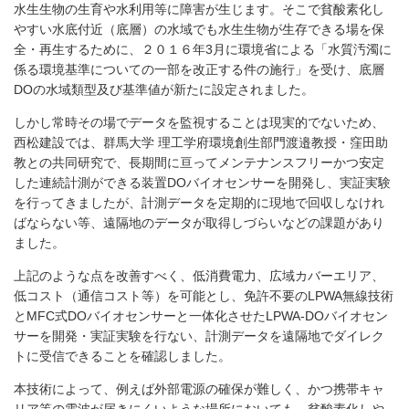
水生生物の生育や水利用等に障害が生じます。そこで貧酸素化し
やすい水底付近（底層）の水域でも水生生物が生存できる場を保
全・再生するために、２０１６年3月に環境省による「水質汚濁に
係る環境基準についての一部を改正する件の施行」を受け、底層
DOの水域類型及び基準値が新たに設定されました。
しかし常時その場でデータを監視することは現実的でないため、
西松建設では、群馬大学 理工学府環境創生部門渡邉教授・窪田助
教との共同研究で、長期間に亘ってメンテナンスフリーかつ安定
した連続計測ができる装置DOバイオセンサーを開発し、実証実験
を行ってきましたが、計測データを定期的に現地で回収しなけれ
ばならない等、遠隔地のデータが取得しづらいなどの課題があり
ました。
上記のような点を改善すべく、低消費電力、広域カバーエリア、
低コスト（通信コスト等）を可能とし、免許不要のLPWA無線技術
とMFC式DOバイオセンサーと一体化させたLPWA-DOバイオセン
サーを開発・実証実験を行ない、計測データを遠隔地でダイレク
トに受信できることを確認しました。
本技術によって、例えば外部電源の確保が難しく、かつ携帯キャ