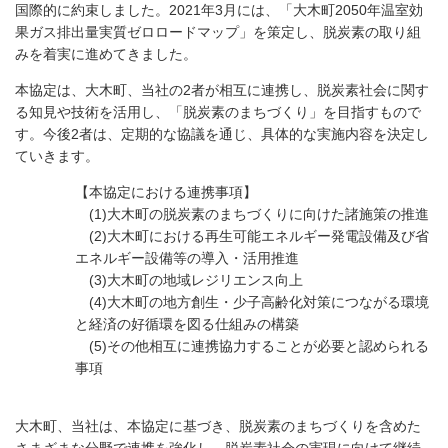
国際的に約束しました。2021年3月には、「大木町2050年温室効
果ガス排出量実質ゼロロードマップ」を策定し、脱炭素の取り組
みを着実に進めてきました。
本協定は、大木町、当社の2者が相互に連携し、脱炭素社会に関す
る知見や技術を活用し、「脱炭素のまちづくり」を目指すもので
す。今後2者は、定期的な協議を通じ、具体的な実施内容を決定し
ていきます。
【本協定における連携事項】
(1)大木町の脱炭素のまちづくりに向けた諸施策の推進
(2)大木町における再生可能エネルギー発電設備及び省
エネルギー設備等の導入・活用推進
(3)大木町の地域レジリエンス向上
(4)大木町の地方創生・少子高齢化対策につながる環境
と経済の好循環を図る仕組みの構築
(5)その他相互に連携協力することが必要と認められる
事項
大木町、当社は、本協定に基づき、脱炭素のまちづくりを含めた