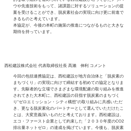
ウや先進技術をもって、諸課題に対するソリューションの提
案を受けることができ、脱炭素社会の実現に向け更に前進で
きるものと考えています。
本協定が、今後の本町の施策の推進につながるものと大きな
期待を持っています。
西松建設株式会社 代表取締役社長 髙瀨 伸利 コメント
今回の包括連携協定は、西松建設が地方自治体と「脱炭素の
まちづくり」の実現に向けて締結する初めての協定となりま
す。先駆者的な立場でさまざまな環境配慮の取り組みを推進
されてきた大木町に、西松建設の目指す脱炭素のまちづく
り“ゼロエミッション・シティ構想”の取り組みに共感いただ
き、更なる脱炭素化のパートナーとして選んでいただけたこ
とは、大変意義深いものだと考えております。西松建設は、
エコ・ファースト企業として約束した「２０３０年度のCO2
排出量ネットゼロ」の達成を掲げています。今後も、脱炭素