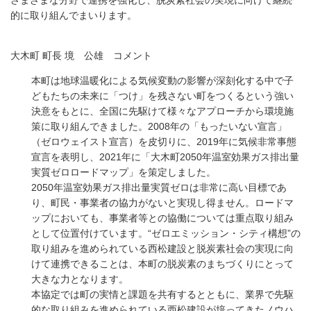
さまざまな分野で連携を強化し、脱炭素社会の実現に向けて継続
的に取り組んでまいります。
大木町 町長 境 公雄 コメント
本町は地球温暖化による気候変動の影響が深刻化する中で子
どもたちの未来に「つけ」を残さない町をつくるという強い
決意をもとに、全国に先駆けて様々なアプローチから環境施
策に取り組んできました。2008年の「もったいない宣言」
（ゼロウェイスト宣言）を皮切りに、2019年に気候非常事態
宣言を表明し、2021年に「大木町2050年温室効果ガス排出量
実質ゼロロードマップ」を策定しました。
2050年温室効果ガス排出量実質ゼロは非常に高い目標であ
り、町民・事業者の協力がないと実現し得ません。ロードマ
ップにおいても、事業者等との協働については重点取り組み
として位置付けています。“ゼロエミッション・シティ構想”の
取り組みを進められている西松建設と脱炭素社会の実現に向
けて連携できることは、本町の脱炭素のまちづくりにとって
大きな力となります。
本協定では町の実情と課題を共有するとともに、業界で先駆
的な取り組みを進められている西松建設が培ってきたノウハ