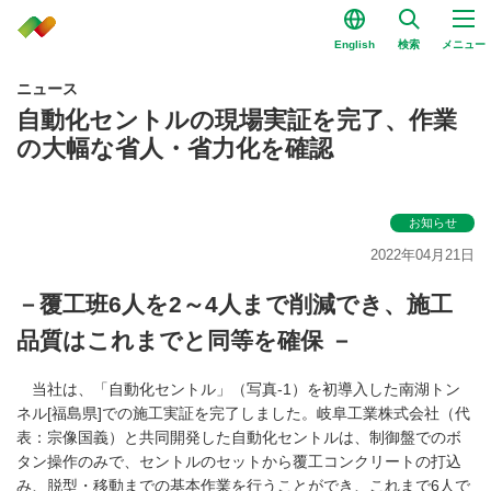
English
検索
メニュー
ニュース
自動化セントルの現場実証を完了、作業
の大幅な省人・省力化を確認
お知らせ
2022年04月21日
－覆工班6人を2～4人まで削減でき、施工
品質はこれまでと同等を確保 －
当社は、「自動化セントル」（写真-1）を初導入した南湖トン
ネル[福島県]での施工実証を完了しました。岐阜工業株式会社（代
表：宗像国義）と共同開発した自動化セントルは、制御盤でのボ
タン操作のみで、セントルのセットから覆工コンクリートの打込
み、脱型・移動までの基本作業を行うことができ、これまで6人で