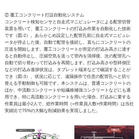
② 覆工コンクリート打設自動化システム
コンクリート検知センサと自走式マニピュレータによる配管切替
装置を用いて、覆工コンクリートの打込み作業を自動化した技術
です（図-2）。あらかじめ設定した配管孔前に自走式マニピュレ
ータが停止した後、自動で配管を接続し、直ちにコンクリートの
圧送を開始します。覆工コンクリートが所定の打込み高さに達す
ると自動停止し、圧縮空気を送って管内を清掃後、次の配管孔へ
自動で切り替わって打込みを再開します。打込み高さや型枠側圧
などの打込み進捗状況は、タブレット端末などで確認することが
でき（図-3）、状況に応じて、遠隔操作で任意の配管孔へと切り
替える手動制御も可能です。本システムは、普通コンクリートの
ほか、中流動コンクリートや短繊維補強コンクリートなどにも適
用でき、特に高流動コンクリートを用いた場合、打込みに要する
作業員は最小2人で、総作業時間（=作業員人数×作業時間）は当社
実績比で75%の大幅な削減効果を実現しました。