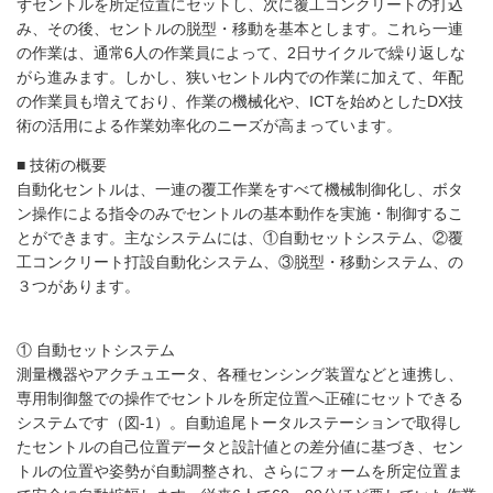
ずセントルを所定位置にセットし、次に覆工コンクリートの打込
み、その後、セントルの脱型・移動を基本とします。これら一連
の作業は、通常6人の作業員によって、2日サイクルで繰り返しな
がら進みます。しかし、狭いセントル内での作業に加えて、年配
の作業員も増えており、作業の機械化や、ICTを始めとしたDX技
術の活用による作業効率化のニーズが高まっています。
■ 技術の概要
自動化セントルは、一連の覆工作業をすべて機械制御化し、ボタ
ン操作による指令のみでセントルの基本動作を実施・制御するこ
とができます。主なシステムには、①自動セットシステム、②覆
工コンクリート打設自動化システム、③脱型・移動システム、の
３つがあります。
① 自動セットシステム
測量機器やアクチュエータ、各種センシング装置などと連携し、
専用制御盤での操作でセントルを所定位置へ正確にセットできる
システムです（図-1）。自動追尾トータルステーションで取得し
たセントルの自己位置データと設計値との差分値に基づき、セン
トルの位置や姿勢が自動調整され、さらにフォームを所定位置ま