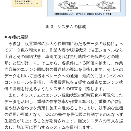
図-3 システムの構成
■ 今後の展開
今後は、設置重機の拡大や長期間にわたるデータの取得によっ
てデータ数を増大させ、作業内容や現場状況（油圧ショベルなら
土質とその固結状態、車両であれば走行軌跡や高低差などの地
形）と紐づけます。そこから、各条件による閾値を抽出し、作業
内容毎のエンジン回転数の最適値の導出を目指します。それらの
データを用いて重機オペレータへの通知、最終的にはエンジンの
コントロールを目指し、省燃費運転を支援する緻密なエンジン稼
働の管理を行えるようなシステムの確立を目指します。
また、本システムのエンジン稼働状況の経時変化を可視化した
データを活用し、重機の作業効率や作業量算出し、重機の台数計
画や組み合わせを策定し施工を進めることにより、効率的な重機
の運用が可能となり、CO2の発生を最低限に抑制するのみならず
生産性が向上することが期待されます。順次システムの導入を拡
大し、脱炭素に寄与するシステムを目指します。