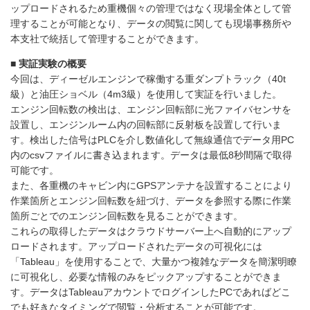
ップロードされるため重機個々の管理ではなく現場全体として管
理することが可能となり、データの閲覧に関しても現場事務所や
本支社で統括して管理することができます。
■ 実証実験の概要
今回は、ディーゼルエンジンで稼働する重ダンプトラック（40t
級）と油圧ショベル（4m3級）を使用して実証を行いました。
エンジン回転数の検出は、エンジン回転部に光ファイバセンサを
設置し、エンジンルーム内の回転部に反射板を設置して行いま
す。検出した信号はPLCを介し数値化して無線通信でデータ用PC
内のcsvファイルに書き込まれます。データは最低8秒間隔で取得
可能です。
また、各重機のキャビン内にGPSアンテナを設置することにより
作業箇所とエンジン回転数を紐づけ、データを参照する際に作業
箇所ごとでのエンジン回転数を見ることができます。
これらの取得したデータはクラウドサーバー上へ自動的にアップ
ロードされます。アップロードされたデータの可視化には
「Tableau」を使用することで、大量かつ複雑なデータを簡潔明瞭
に可視化し、必要な情報のみをピックアップすることができま
す。データはTableauアカウントでログインしたPCであればどこ
でも好きなタイミングで閲覧・分析することが可能です。