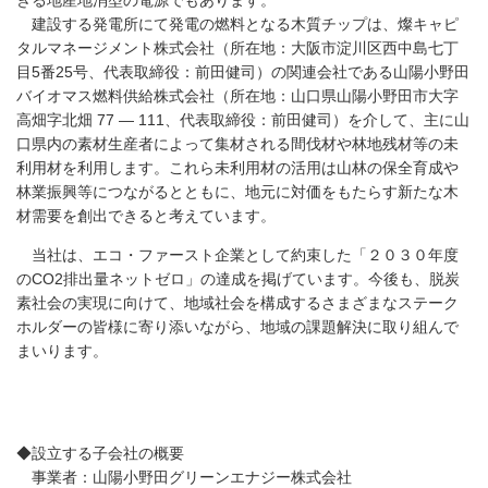
建設する発電所にて発電の燃料となる木質チップは、燦キャピ
タルマネージメント株式会社（所在地：大阪市淀川区西中島七丁
目5番25号、代表取締役：前田健司）の関連会社である山陽小野田
バイオマス燃料供給株式会社（所在地：山口県山陽小野田市大字
高畑字北畑 77 ― 111、代表取締役：前田健司）を介して、主に山
口県内の素材生産者によって集材される間伐材や林地残材等の未
利用材を利用します。これら未利用材の活用は山林の保全育成や
林業振興等につながるとともに、地元に対価をもたらす新たな木
材需要を創出できると考えています。
当社は、エコ・ファースト企業として約束した「２０３０年度
のCO2排出量ネットゼロ」の達成を掲げています。今後も、脱炭
素社会の実現に向けて、地域社会を構成するさまざまなステーク
ホルダーの皆様に寄り添いながら、地域の課題解決に取り組んで
まいります。
◆設立する子会社の概要
事業者：山陽小野田グリーンエナジー株式会社