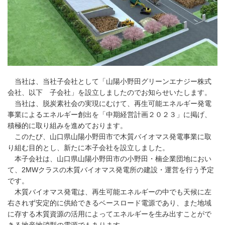
当社は、当社子会社として「山陽小野田グリーンエナジー株式
会社、以下 子会社」を設立しましたのでお知らせいたします。
当社は、脱炭素社会の実現にむけて、再生可能エネルギー発電
事業によるエネルギー創出を「中期経営計画２０２３」に掲げ、
積極的に取り組みを進めております。
このたび、山口県山陽小野田市で木質バイオマス発電事業に取
り組む目的とし、新たに本子会社を設立しました。
本子会社は、山口県山陽小野田市の小野田・楠企業団地におい
て、2MWクラスの木質バイオマス発電所の建設・運営を行う予定
です。
木質バイオマス発電は、再生可能エネルギーの中でも天候に左
右されず安定的に供給できるベースロード電源であり、また地域
に存する木質資源の活用によってエネルギーを生み出すことがで
きる地産地消型の電源でもあります。