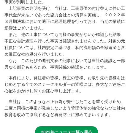
事実が判明しました。
上記事実の判明を受け、当社は、工事原価の付け替えに伴い工
事代金が未払いであった協力会社との清算を実施し、２０２２年
３月期決算において適正に経理処理を行っており、当期の業績に
影響はございません。
また、他の工事についても同様の事案がないか確認した結果、
不正な会計処理を行った事実は確認されませんでした。対象の元
社員については、社内規定に基づき、私的流用額の全額返済も含
め厳正な社内処分を行いました。
なお、このたびの週刊文春の記事においては当社の認識と一部
異なる部分もあるため、事実関係の確認をいたします。
本件により、発注者の皆様、株主の皆様、お取引先の皆様をは
じめとする全てのステークホルダーの皆様には、多大なご迷惑ご
心配をおかけし深くお詫び申し上げます。
当社は、このような不正行為が発生したことを重く受け止め、
二度と同様の事案が発生しないよう管理体制の強化ならびに社内
教育を改めて徹底するなど再発防止に努めてまいります。
2022年ニュース一覧へ戻る