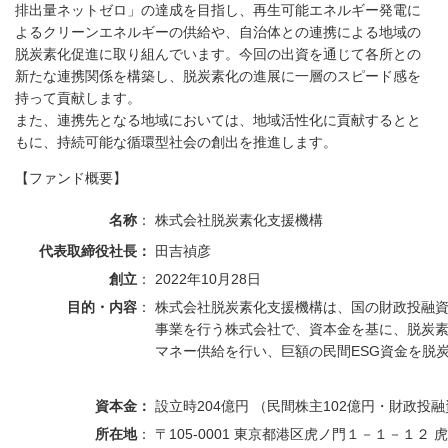
排出量ネットゼロ」の達成を目指し、再生可能エネルギー発電に
よるクリーンエネルギーの供給や、自治体との連携による地域の
脱炭素化促進に取り組んでいます。今回の出資を通じて各所との
新たな連携関係を構築し、脱炭素化の進展に一層のスピード感を
持って貢献します。
また、連携先となる地域においては、地域活性化に貢献するとと
もに、持続可能な循環型社会の創出を推進します。
【ファンド概要】
名称
：
株式会社脱炭素化支援機構
代表取締役社長：
田吉禎彦
創立
：
2022年10月28日
目的・内容
：
株式会社脱炭素化支援機構は、国の財政投融
事業を行う株式会社で、資本金を基に、脱炭
マネー供給を行い、巨額の民間ESG資金を脱
資本金：
設立時204億円 （民間株主102億円・財政投
所在地
：
〒105-0001 東京都港区虎ノ門１－１－１２ 