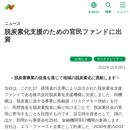
English
検索
メニュー
ニュース
脱炭素化支援のための官民ファンドに出
資
お知らせ
サステナビリティ
2022年10月28日
～脱炭素事業の促進を通じて地域の脱炭素化に貢献します～
当社は、このたび、環境省の主導により設立された脱炭素化支援
ファンドである株式会社脱炭素化支援機構に出資しました。同機
構は、脱炭素に資する事業に投融資（リスクマネー供給）を行
い、民間資金を脱炭素投資に振り向けることで、脱炭素社会の実
現に寄与することを目指すものです。設立時出資者として、国の
ほか、民間から事業会社25社、金融機関等57機関が参画します。
当社は、エコ・ファースト企業として約束した「2030年度のCO2