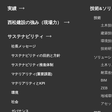
実績
技術&ソリ
技術
西松建設の強み（現場力）
土木技
建築技
サステナビリティ
環境技
社長メッセージ
技術研
サステナビリティの目的と方針
ソリューシ
サステナビリティ推進体制
土木リ
耐震改
マテリアリティ(重要課題)
BIM
マテリアリティとKPI
ZEB
環境
地域環
社会
アセッ
ガバナンス