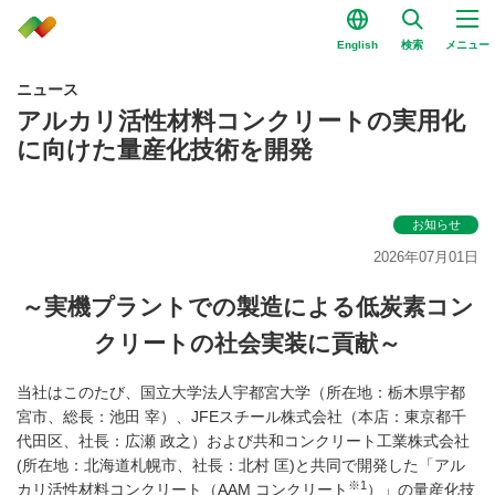
English
検索
メニュー
ニュース
アルカリ活性材料コンクリートの実用化
に向けた量産化技術を開発
お知らせ
2026年07月01日
～実機プラントでの製造による低炭素コン
クリートの社会実装に貢献～
当社はこのたび、国立大学法人宇都宮大学（所在地：栃木県宇都
宮市、総長：池田 宰）、JFEスチール株式会社（
本店
：
東京都千
代田区
、社長：
広瀬 政之
）および共和コンクリート工業株式会社
(所在地：北海道札幌市、社長：北村 匡)と共同で開発した「アル
※1
カリ活性材料コンクリート（AAM コンクリート
）」の量産化技