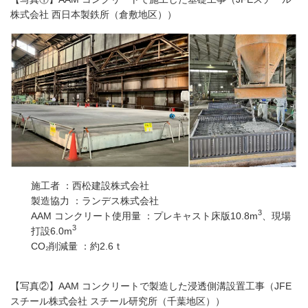
株式会社 西日本製鉄所（倉敷地区））
施工者 ：西松建設株式会社
製造協力 ：ランデス株式会社
3
AAM コンクリート使用量 ：プレキャスト床版10.8m
、現場
3
打設6.0m
CO₂削減量 ：約2.6ｔ
【写真②】AAM コンクリートで製造した浸透側溝設置工事（JFE
スチール株式会社 スチール研究所（千葉地区））