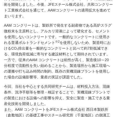
術を開発しました。今後、JFEスチール株式会社、共和コンクリー
ト工業株式会社を通じて、AAMコンクリートの適用拡大を進めて
まいります。
AAM コンクリートは、製鉄所で発生する副産物である高炉スラグ
微粉末を主原料とし、アルカリ溶液によって硬化する、セメント
を使用しないコンクリートです。一般的なコンクリートに使用さ
※2
れる普通ポルトランドセメント
を使用しないため、製造時にお
けるCO₂排出量を一般的なコンクリートと比べて約7割低減でき
る、環境負荷低減に寄与する建設材料として期待されています。
一方で、従来のAAM コンクリートは粘性が高く、製造後10～20
分程度で流動性を失い始めることから、製造場所から施工現場へ
の運搬や打ち込み時間の制約、既存の実機混錬プラントを使用し
た場合の設備影響等、量産の実証が課題でした。
今回、当社を中心とする共同研究チームは、材料投入方法、混錬
条件、洗浄手順等を整理・検証することで、実機混錬プラントで
の製造における設備への影響を抑え、安全に製造・施工できる量
産化技術を開発しました。
また、AAM コンクリートをJFEスチール株式会社 西日本製鉄所
（倉敷地区）の基礎工事やスチール研究所（千葉地区）の側溝工