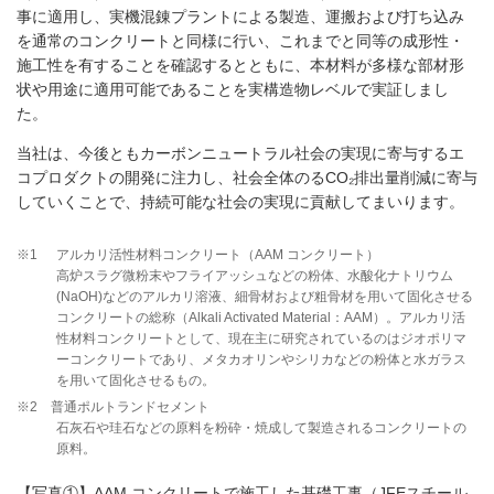
事に適用し、実機混錬プラントによる製造、運搬および打ち込み
を通常のコンクリートと同様に行い、これまでと同等の成形性・
施工性を有することを確認するとともに、本材料が多様な部材形
状や用途に適用可能であることを実構造物レベルで実証しまし
た。
当社は、今後ともカーボンニュートラル社会の実現に寄与するエ
コプロダクトの開発に注力し、社会全体のるCO₂排出量削減に寄与
していくことで、持続可能な社会の実現に貢献してまいります。
※1
アルカリ活性材料コンクリート（AAM コンクリート）
高炉スラグ微粉末やフライアッシュなどの粉体、水酸化ナトリウム
(NaOH)などのアルカリ溶液、細骨材および粗骨材を用いて固化させる
コンクリートの総称（Alkali Activated Material：AAM）。アルカリ活
性材料コンクリートとして、現在主に研究されているのはジオポリマ
ーコンクリートであり、メタカオリンやシリカなどの粉体と水ガラス
を用いて固化させるもの。
※2 普通ポルトランドセメント
石灰石や珪石などの原料を粉砕・焼成して製造されるコンクリートの
原料。
【写真①】AAM コンクリートで施工した基礎工事（JFEスチール