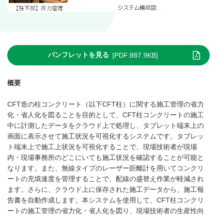
パンフレットを見る
[PDF:887.9KB]
概要
CFT造の柱コンクリート（以下CFT柱）に関する施⼯管理の省⼒
化・省⼈化を図ることを目的として、CFT柱コンクリートの施⼯
中に計測したデータをクラウド上で処理し、タブレット端末上の
画面に表示させて施⼯状況を可視化するシステムです。タブレッ
ト端末上で施⼯上状況を可視化することで、現場技術者が現場
内・現場事務所のどこにいても施⼯状況を確認することが可能と
なります。また、無線タイプのレーザー距離計を⽤いてコンクリ
ートの充填速度を管理することで、配線の盛替え作業が軽減され
ます。さらに、クラウド上に保存された施⼯データから、施⼯報
告書を自動作成します。本システムを使⽤して、CFT柱コンクリ
ートの施⼯管理の省⼒化・省⼈化を図り、現場技術者の生産性向