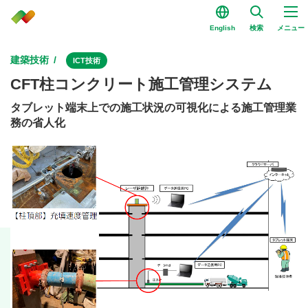
English
検索
メニュー
建築技術
ICT技術
CFT柱コンクリート施⼯管理システム
タブレット端末上での施⼯状況の可視化による施⼯管理業
務の省⼈化