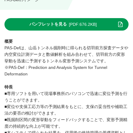
パンフレットを見る
[PDF:676.2KB]
概要
PAS-Defは、山岳トンネル掘削時に得られる切羽前方探査データや
内空変位計測データと数値解析を組み合わせて、切羽前方の変形
挙動を迅速に予測するトンネル変形予測システムです。
※PAS-Def：Prediction and Analysis System for Tunnel
Deformation
特長
■専用ソフトを用いて現場事務所のパソコンで迅速に変位予測を行
うことができます。
■変位や支保工応力等の予測結果をもとに、支保の妥当性や補助工
法の要否の検討ができます。
■既掘削区間の変形挙動をフィードバックすることで、変形予測精
度の持続的な向上が可能です。
■本システムで得られた結果を、供用後の維持管理の基礎資料とし