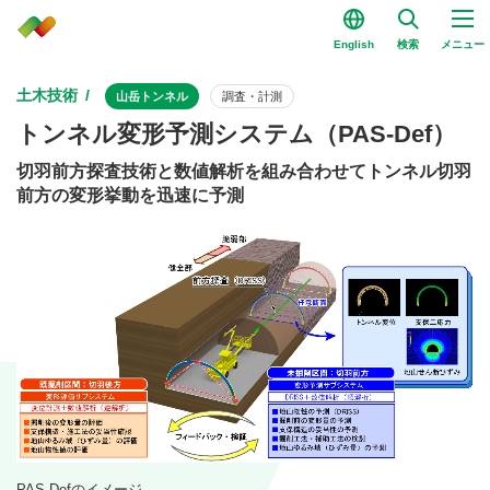
English
検索
メニュー
土木技術
山岳トンネル
調査・計測
トンネル変形予測システム（PAS-Def）
切羽前方探査技術と数値解析を組み合わせてトンネル切羽
前方の変形挙動を迅速に予測
PAS-Defのイメージ