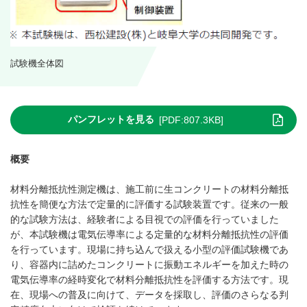
試験機全体図
パンフレットを見る
[PDF:807.3KB]
概要
材料分離抵抗性測定機は、施⼯前に⽣コンクリートの材料分離抵
抗性を簡便な⽅法で定量的に評価する試験装置です。従来の⼀般
的な試験⽅法は、経験者による目視での評価を⾏っていました
が、本試験機は電気伝導率による定量的な材料分離抵抗性の評価
を⾏っています。現場に持ち込んで扱える⼩型の評価試験機であ
り、容器内に詰めたコンクリートに振動エネルギーを加えた時の
電気伝導率の経時変化で材料分離抵抗性を評価する⽅法です。現
在、現場への普及に向けて、データを採取し、評価のさらなる判