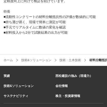
定精度向上に向けて検証を続けています。
特長
■流動性コンクリートの材料分離抵抗性の評価が数値的に可能
■持ち運び易く、現場で簡単に測定が可能
■⼿元でリアルタイムに数値の変化を確認
■材料投⼊から2分で試験結果の出⼒が可能
ホーム
技術&ソリューション
技術 : 土木技術
材料分離抵
実績
西松建設の強み（現場力）
技術&ソリューション
会社情報
サステナビリティ
株主・投資家情報