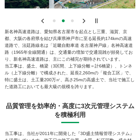
Previous
Next
新名神高速道路は、愛知県名古屋市を起点とし三重、滋賀、京
都、大阪の各府県を結び兵庫県神戸市に至る延長約174kmの高速
道路で、法廷路線名は「近畿自動車道 名古屋神戸線」名神高速道
路（1965年全線開通）は、交通量の増加で交通混雑が頻発してお
り、新名神高速道路は、主にこの補完が期待されています。
当工事は、盛土、橋梁（3区間、上下線分離＝計6橋梁）、トンネ
ル（上下線分離）で構成された、延長2,260mの「複合工区」で、
特に盛土は、土工量200万㎥、高さ25mの高盛土で、当社で施工し
た道路工においても最大級の規模を誇ります。
品質管理を効率的・高度に3次元管理システム
を積極利用
当工事は、当社が2011年に開発した『3D盛土情報管理システム』