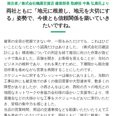
発注者／株式会社鶴屋百貨店 建装部長 取締役 中島 弘喜氏より
両社ともに「地元に根差し、地元を大切にす
る」姿勢で、今後とも信頼関係を築いていき
たいですね。
被害の全容が把握できない中、一部をみただけでも、これはひど
いことになったという認識だけはありました。（株式会社日建設
計による）構造物についての判定を経て復旧に向けた作業が急ピ
ッチで進みました。店舗を開き、お客様を迎えることが、当社の
ビジネスの根幹であり、それを果たすために、下層階から順次復
旧作業を進めながら営業を再開することにしたのです。
スケジュールに対するプレッシャーは確かにありました。当館の
工事以外にも被災地での多くの復旧需要や大型連休等、数多くの
障壁がありましたが、小西さんをはじめ、西松の方々の地元との
強固なネットワークや各協力会社様の温かいご支援等により、塔
屋撤去などの大掛かりな工事をスケジュールどおりに実行いただ
き、皆様の集中力を感じました。
当店の営業時間、周辺の交通事情などを勘案いただいたうえで工
事を進めていただいております。両社ともに「地元に根差し、地