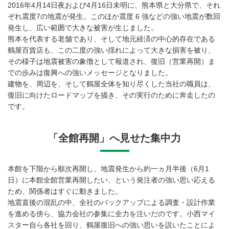
2016年4月14日夜および4月16日未明に、熊本県と大分県で、それ
ぞれ震度7の地震が発生。このほか震度 6 強などの強い地震が数回
発生し、広い範囲で大きな被害が生じました。
熊本を代表する老舗であり、そして地元経済の中心的存在である
鶴屋百貨店も、この二度の強い揺れによって大きな損害を被り、
その様子は地震被害の象徴として報道され、復旧（営業再開）ま
での歩みは復興への強いメッセージとなりました。
建物を、周辺を、そして鶴屋全体を知り尽くした当社の職員は、
復旧に向けたロードマップを描き、その実行のために奔走したの
です。
「全館再開」へ見せた集中力
本館を下階から順次再開し、地震発生から約一ヵ月半後（6月1
日）に本館全館営業再開したい、という発注者の強い思い応える
ため、関係者はすぐに動きました。
地震直後の混乱の中、全社のバックアップによる調査・設計作業
を進める傍ら、協力会社の参集に全力を注いだのです。小西マイ
スター自ら各社を回り、鶴屋復旧への強い思いを説いたことによ