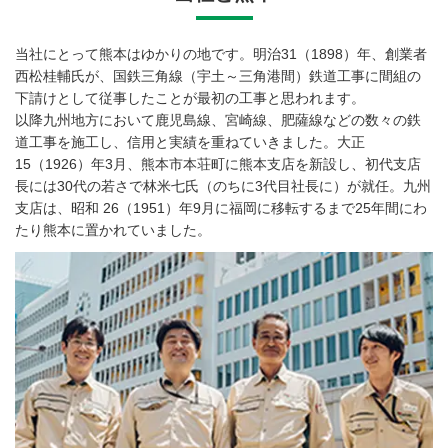
当社にとって熊本はゆかりの地です。明治31（1898）年、創業者
西松桂輔氏が、国鉄三角線（宇土～三角港間）鉄道工事に間組の
下請けとして従事したことが最初の工事と思われます。
以降九州地方において鹿児島線、宮崎線、肥薩線などの数々の鉄
道工事を施工し、信用と実績を重ねていきました。大正
15（1926）年3月、熊本市本荘町に熊本支店を新設し、初代支店
長には30代の若さで林米七氏（のちに3代目社長に）が就任。九州
支店は、昭和 26（1951）年9月に福岡に移転するまで25年間にわ
たり熊本に置かれていました。