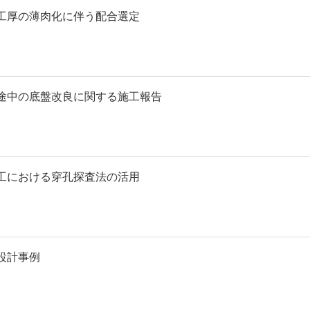
工厚の薄肉化に伴う配合選定
途中の底盤改良に関する施工報告
工における穿孔探査法の活用
設計事例