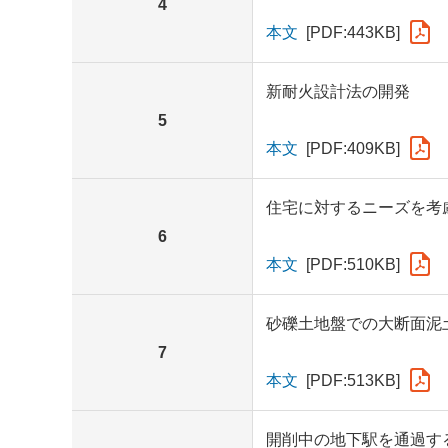
4
本文
[PDF:443KB]
新耐火設計法の開発
5
本文
[PDF:409KB]
住宅に対するニーズを考慮
6
本文
[PDF:510KB]
砂礫土地盤での大断面泥
7
本文
[PDF:513KB]
開削中の地下駅を通過す