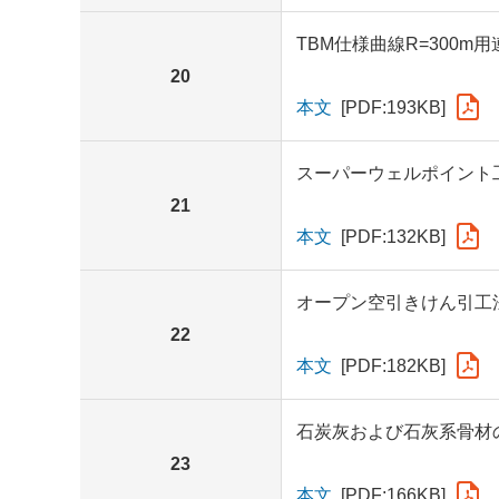
TBM仕様曲線R=300m
20
本文
[PDF:193KB]
スーパーウェルポイント
21
本文
[PDF:132KB]
オープン空引きけん引工
22
本文
[PDF:182KB]
石炭灰および石灰系骨材
23
本文
[PDF:166KB]