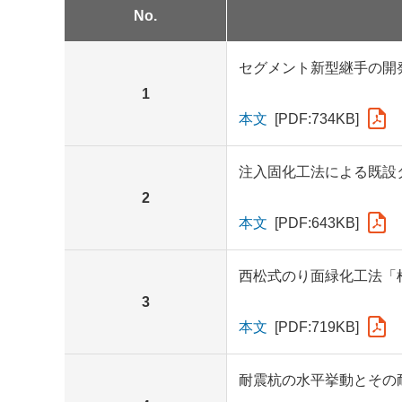
No.
セグメント新型継手の開
1
本文
[PDF:734KB]
注入固化工法による既設
2
本文
[PDF:643KB]
西松式のり面緑化工法「
3
本文
[PDF:719KB]
耐震杭の水平挙動とその