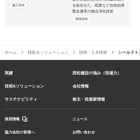
を組合せた、砒素など自然由来
施工技術
重金属等の抽出浄化技術
環境技術
ホーム
技術＆ソリューション
技術 : 土木技術
シールドト
実績
西松建設の強み（現場力）
技術&ソリューション
会社情報
サステナビリティ
株主・投資家情報
採用情報
ニュース
協力会社の皆様へ
お問い合わせ