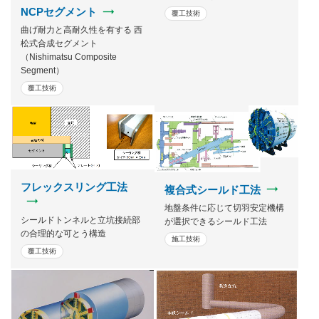
NCPセグメント
覆工技術
曲げ耐力と高耐久性を有する 西
松式合成セグメント
（Nishimatsu Composite
Segment）
覆工技術
フレックスリング工法
複合式シールド工法
地盤条件に応じて切羽安定機構
シールドトンネルと立坑接続部
が選択できるシールド工法
の合理的な可とう構造
施工技術
覆工技術