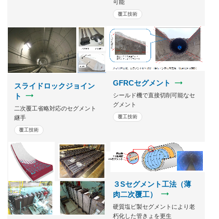
可能
覆工技術
GFRCセグメント
スライドロックジョイン
ト
シールド機で直接切削可能なセ
グメント
二次覆工省略対応のセグメント
覆工技術
継手
覆工技術
３Sセグメント工法（薄
肉二次覆工）
硬質塩ビ製セグメントにより老
朽化した管きょを更生