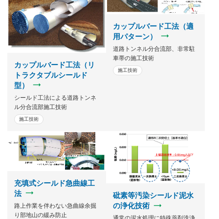
カップルバード工法（適
用パターン）
道路トンネル分合流部、非常駐
車帯の施工技術
カップルバード工法（リ
施工技術
トラクタブルシールド
型）
シールド工法による道路トンネ
ル分合流部施工技術
施工技術
充填式シールド急曲線工
法
砒素等汚染シールド泥水
の浄化技術
路上作業を伴わない急曲線余掘
り部地山の緩み防止
通常の泥水処理に特殊薬剤洗浄