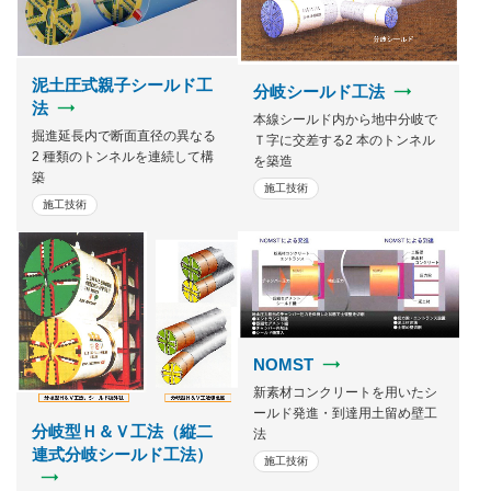
泥土圧式親子シールド工
分岐シールド工法
法
本線シールド内から地中分岐で
掘進延長内で断面直径の異なる
Ｔ字に交差する2 本のトンネル
2 種類のトンネルを連続して構
を築造
築
施工技術
施工技術
NOMST
新素材コンクリートを用いたシ
ールド発進・到達用土留め壁工
分岐型Ｈ＆Ｖ工法（縦二
法
連式分岐シールド工法）
施工技術