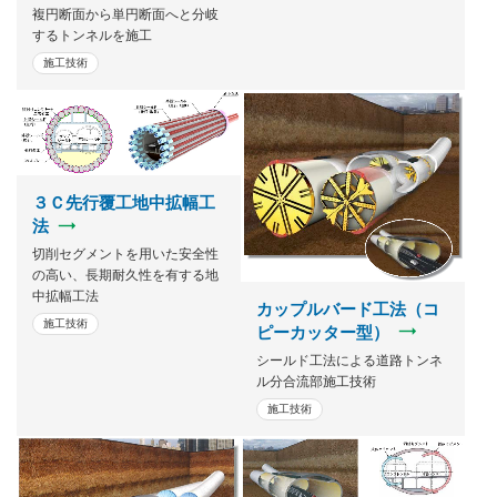
複円断面から単円断面へと分岐
するトンネルを施工
施工技術
３Ｃ先⾏覆⼯地中拡幅⼯
法
切削セグメントを⽤いた安全性
の⾼い、⻑期耐久性を有する地
中拡幅⼯法
カップルバード工法（コ
施工技術
ピーカッター型）
シールド工法による道路トンネ
ル分合流部施工技術
施工技術