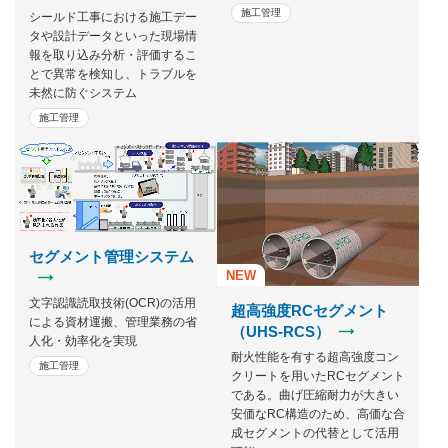
施工管理
シールド工事における施工デー
タや設計データといった現場情
報を取り込み分析・評価するこ
とで異常を検知し、トラブルを
未然に防ぐシステム
施工管理
セグメント管理システム
NEW
文字認識読取技術(OCR)の活用
超高強度RCセグメント
による資材運搬、管理業務の省
（UHS-RCS）
人化・効率化を実現
耐火性能を有する超高強度コン
施工管理
クリートを用いたRCセグメント
である。曲げ圧縮耐力が大きい
安価なRC構造のため、高価な合
成セグメントの代替として活用