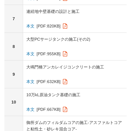
連続地中壁基礎の設計と施工
7
本文
[PDF:820KB]
大型PCサージタンクの施工(その2)
8
本文
[PDF:955KB]
大鳴門橋アンカレイジコンクリートの施工
9
本文
[PDF:632KB]
10万kL原油タンク基礎の施工
10
本文
[PDF:667KB]
御所ダムのフィルダムコアの施工-アスファルトコア
と粘性土・砂レキ混合コア-