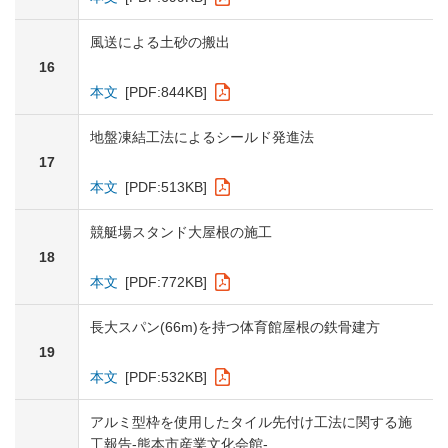
風送による土砂の搬出
16
本文
[PDF:844KB]
地盤凍結工法によるシールド発進法
17
本文
[PDF:513KB]
競艇場スタンド大屋根の施工
18
本文
[PDF:772KB]
長大スパン(66m)を持つ体育館屋根の鉄骨建方
19
本文
[PDF:532KB]
アルミ型枠を使用したタイル先付け工法に関する施
工報告-熊本市産業文化会館-