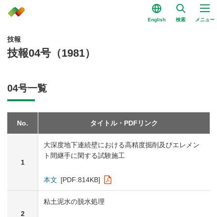
English
検索
メニュー
技報
技報04号（1981）
04号一覧
No.
タイトル・PDFリンク
大深度地下連続壁における高精度掘削及びエレメン
ト間継手に閑する試験施工
1
本文
[PDF:814KB]
粘土泥水の脱水処理
2