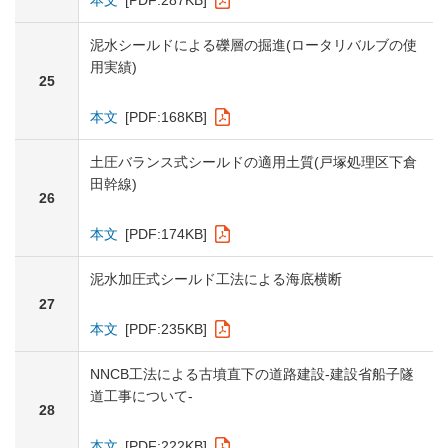
本文
[PDF:287KB]
泥水シールドによる礫層の掘進(ロータリバルブの使
用実績)
25
本文
[PDF:168KB]
土圧バランス式シールドの適用土質(戸塚処理区下倉
田幹線)
26
本文
[PDF:174KB]
泥水加圧式シールド工法による海底横断
27
本文
[PDF:235KB]
NNCB工法による古墳直下の道路建設-建設省船子隧
道工事について-
28
本文
[PDF:222KB]