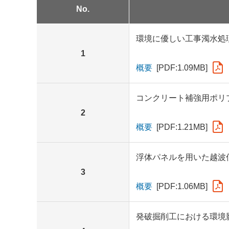
No.
環境に優しい工事濁水処
1
概要
[PDF:1.09MB]
コンクリート補強用ポリ
2
概要
[PDF:1.21MB]
浮体パネルを用いた越波
3
概要
[PDF:1.06MB]
発破掘削工における環境