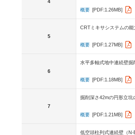
4
概要
[PDF:1.26MB]
CRTミキサシステムの能
5
概要
[PDF:1.27MB]
水平多軸式地中連続壁掘
6
概要
[PDF:1.18MB]
掘削深さ42mの円形立坑
7
概要
[PDF:1.21MB]
低空頭柱列式連続壁（N-