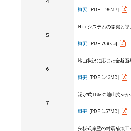
4
概要
[PDF:1.98MB]
Nicoシステムの開発と
5
概要
[PDF:768KB]
地山状況に応じた全断面
6
概要
[PDF:1.42MB]
泥水式TBMの地山拘束か
7
概要
[PDF:1.57MB]
矢板式岸壁の耐震補強工