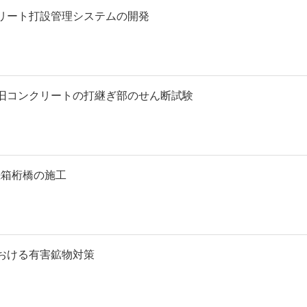
リート打設管理システムの開発
旧コンクリートの打継ぎ部のせん断試験
続箱桁橋の施工
おける有害鉱物対策